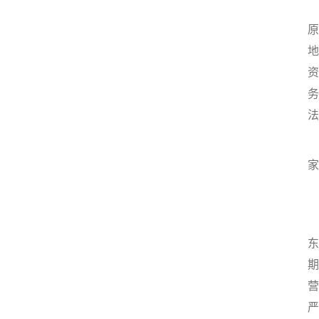
2
原
地
资
务
法
3
家
1
东
期
营
严