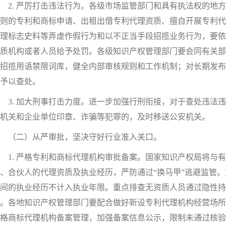
. 严厉打击违法行为。各级市场监管部门和具有执法权的地方
则的专利和商标申请、出租出借专利代理资质、擅自开展专利代
理标志史料等弄虚作假行为和以不正当手段招揽业务行为，要依
质机构或者人员给予处罚。各级知识产权管理部门要会同有关部
招揽用语禁限词库，健全内部审核规则和工作机制；对长期发布
予以查处。
. 加大刑事打击力度。进一步加强行刑衔接，对于查处违法违
机关和企业单位印章、诈骗等犯罪的，及时移送公安机关。
（二）从严审批，坚决守好行业准入关口。
. 严格专利和商标代理机构审批备案。国家知识产权局将与
、合伙人的代理资质及执业经历，严防通过“换马甲”逃避监管。
间的执业经历不计入执业年限。重点排查无资质人员通过隐性持
。各地知识产权管理部门要配合做好新设专利代理机构经营场所
格商标代理机构备案管理，加强备案信息公示，限制未通过核验