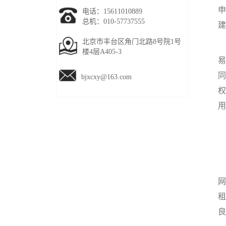
申
电话：15611010889
总机：010-57737555
建
北京市丰台区角门北路8号院1号
通
楼4层A405-3
易
同
bjxcxy@163.com
权
用
1
网
租
良