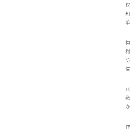
权
知
单
2
构
利
防
信
3
账
缴
办
4
作