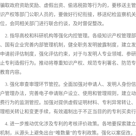
骗取政府资助奖励、虚假出资、偷逃税款等行为的，要移送主管
识产权等部门公职人员的，要做好行纪衔接，移送纪检监察机关
位，会同相关部门进行联合约谈，及时督促整改。
. 指导高校和科研机构等强化内控管理。各级知识产权管理
、国有企业完善内部管理机制，健全职务发明披露制度，建立发
申请前评估制度，强化评估约束，对于与发明人专业领域、参研
止专利造假行为。推动将尊重知识产权、规范专利署名、防范专
教育内容。
. 强化审查审理环节管控。全面加强对申请人、发明人身份信
户管理办法，完善电子申请账户设立、使用和管理规则，建立动
费行为的监测管控。加强对提供虚假证明材料、专利异常转让、
理相关转让和变更手续，有效遏制出于不正当目的的专利买卖行
. 进一步推动优化涉及专利的考核评价政策。各地要探索建立
机制，从源头上避免出台“唯数量”的专利政策。强化以案促改