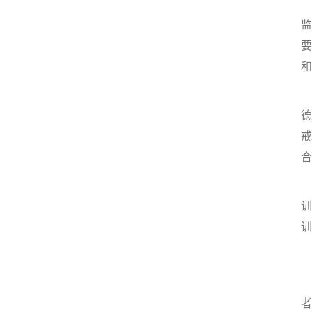
3
监
要
和
4
德
戒
合
5
训
训
1
者