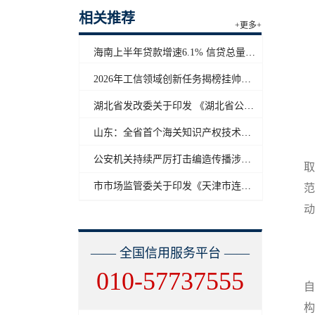
相关推荐
+更多+
海南上半年贷款增速6.1% 信贷总量保持合理平稳增长
2026年工信领域创新任务揭榜挂帅工作启动
湖北省发改委关于印发 《湖北省公共信用信息目录（2026年版）》的通知
山东：全省首个海关知识产权技术调查官制度落地济南自贸片区
2
公安机关持续严厉打击编造传播涉汛涉灾网络谣言
取
市市场监管委关于印发《天津市连锁企业食品经营许可“先证后核”信用承诺审批实施办法》的通知
范
动
—— 全国信用服务平台 ——
010-57737555
自
构