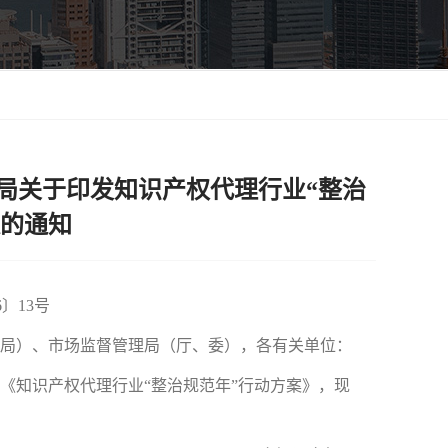
总局关于印发知识产权代理行业“整治
案的通知
〕13号
局）、市场监督管理局（厅、委），各有关单位：
知识产权代理行业“整治规范年”行动方案》，现