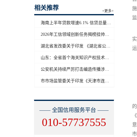
相关推荐
施
+更多+
海南上半年贷款增速6.1% 信贷总量保持合理平稳增长
2
2026年工信领域创新任务揭榜挂帅工作启动
实
湖北省发改委关于印发 《湖北省公共信用信息目录（2026年版）》的通知
运
山东：全省首个海关知识产权技术调查官制度落地济南自贸片区
公安机关持续严厉打击编造传播涉汛涉灾网络谣言
市市场监管委关于印发《天津市连锁企业食品经营许可“先证后核”信用承诺审批实施办法》的通知
的
—— 全国信用服务平台 ——
《
010-57737555
意
市