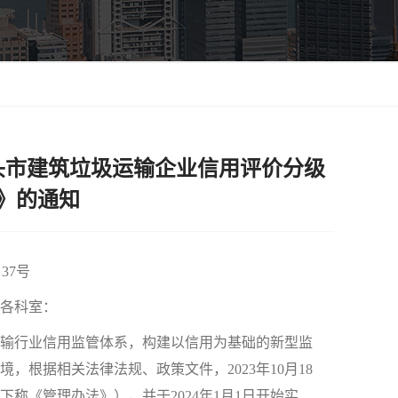
头市建筑垃圾运输企业信用评价分级
》的通知
37号
各科室：
输行业信用监管体系，构建以信用为基础的新型监
根据相关法律法规、政策文件，2023年10月18
称《管理办法》），并于2024年1月1日开始实