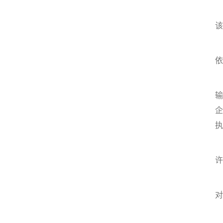
该
依
输
企
执
许
对