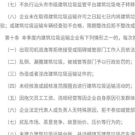
（七）不执行汕头市市级建筑垃圾监管平台建筑垃圾电子转移
（八）企业未在取得建筑垃圾运输许可之日起七日内将建筑垃
验；或建筑垃圾运输车辆经查验不合格，限期整改后拒不整改或
十条 本季度内建筑垃圾运输企业有下列情形之一的，每次扣2
（一）出现司机逃逸等拒绝接受或阻碍城管部门工作人员依法
（二）乱倒、漏撒建筑垃圾，被城管等部门予以行政处罚的；
（三）伪造或者涂改建筑垃圾运输证件的；
（四）未经核准或超核准范围擅自进行建筑垃圾运输活动的；
（五）因拖欠员工工资、违规经营等因企业自身原因引发群体
（六）企业法定代表人或负责人无特殊原因，拒不参加城管部
（七）扰乱市场、恶意竞争、故意抬价、压价等行为的；
（八）未建立建筑垃圾运输台账，并详细填写建筑垃圾产生源