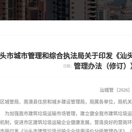
头市城市管理和综合执法局关于印发《汕
管理办法（修订）
日期：
2026-05-13
浏览次数：
汕城管〔2026〕
区城管局、南澳县住房和城乡建设管理局，局属各单位，局机关
为加强我市建筑垃圾运输市场管理，建立健全我市建筑垃圾运
机制，促进市区建筑垃圾运输企业健康发展，营造良好的营商环境，
市局印发《汕头市建筑垃圾运输企业信用评价分级管理办法》（下