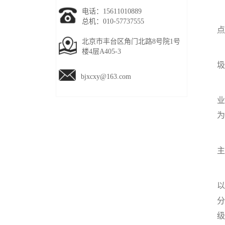
电话：15611010889
总机：010-57737555
点
北京市丰台区角门北路8号院1号
楼4层A405-3
圾
bjxcxy@163.com
业
为
主
第
以
分
级