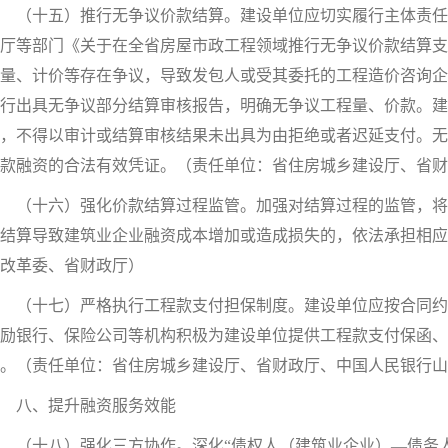
（十五）推行无争议价款结算。建设单位应切实履行主体责任
厅等部门《关于在全省房屋市政工程领域推行无争议价款结算支付
量、计价等存在争议，导致发包人或受其委托的工程造价咨询企
行出具无争议部分结算审核报告，明确无争议工程量、价款。
，不得以审计或结算审核结果未出具为由拒绝或者迟延支付。无
款融资的合法有效凭证。（责任单位：省住房城乡建设厅、省财
（十六）强化价款结算过程监管。加强对结算过程的监管，将
结算导致建筑业企业融资成本增加或造成损失的，依法承担相应
改革委、省财政厅）
（十七）严格执行工程款支付担保制度。建设单位应按合同约
励银行、保险公司等机构积极为建设单位提供工程款支付保函、
。（责任单位：省住房城乡建设厅、省财政厅、中国人民银行
八、提升融资服务效能
（十八）强化三方协作。深化“债权人（建筑业企业）—债务人