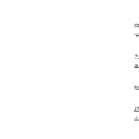
构
保
先
单
规
超
高