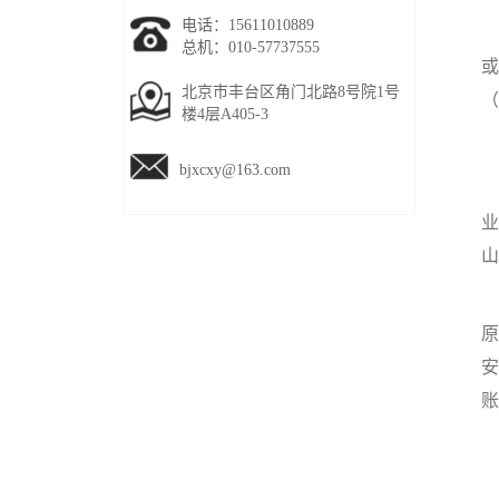
电话：15611010889
总机：010-57737555
或
北京市丰台区角门北路8号院1号
（
楼4层A405-3
bjxcxy@163.com
业
山
原
安