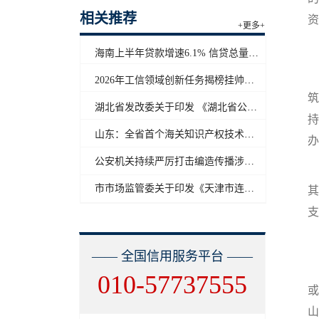
相关推荐
资
+更多+
海南上半年贷款增速6.1% 信贷总量保持合理平稳增长
2026年工信领域创新任务揭榜挂帅工作启动
筑
湖北省发改委关于印发 《湖北省公共信用信息目录（2026年版）》的通知
持
山东：全省首个海关知识产权技术调查官制度落地济南自贸片区
办
公安机关持续严厉打击编造传播涉汛涉灾网络谣言
市市场监管委关于印发《天津市连锁企业食品经营许可“先证后核”信用承诺审批实施办法》的通知
其
支
—— 全国信用服务平台 ——
010-57737555
或
山