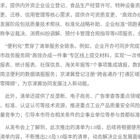
求，提供内外资企业设立登记、食品生产经营许可、特种设备资
更、迁移、信用管理等核心需求，提供许可资质变更、“高效办成
发展阶段包括质量技术帮扶、标准化战略补助、企业标准“领跑者
称争议裁决、消费纠纷调解、预付卡管理合规指导等6项服务，
“便利化”贯穿了清单服务全链条。例如，企业开办可同步完成
市政务服务网“高效办成一件事”专区线上提交材料，实现“一次
报表、统计报表、社保信息、海关年报等7个事项集成填报，数
简洁便利的数据填报服务；京津冀登记注册“跨省通办”打通区
零障碍”，为京津冀协同发展注入新动能。
此外，清单还提供了反垄断、电子商务、广告审查等重点领域
、标准、认证认可等技术资源，推进重点工业产品质量安全风险
量竞争力；引导本市符合相关条件的企事业单位等参与首都标准
从发布会上了解到，此次推出的清单为1.0版，后续将根据使
清单内容，不断推出2.0及3.0版本的清单，动态解决企业发展面