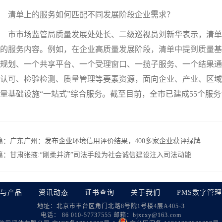
清单上的服务如何匹配不同发展阶段企业需求？
市市场监管局质量发展处处长、二级巡视员刘新华表示，清单
的服务内容。例如，在企业高质量发展阶段，清单中提到质量基
规划、一个共享平台、一个受理窗口、一揽子服务、一个结果通
认可、检验检测、质量管理等要素资源，面向企业、产业、区域
量基础设施“一站式”综合服务。截至目前，全市已建成55个服务
篇：
广东广州：发布企业环境信用评价结果，400多家企业获评绿牌
篇：
甘肃张掖:“刚柔并济”司法手段为社会诚信建设注入司法动能
与产品
资讯动态
证书查询
关于我们
PMS数字管
地址：北京市丰台区角门北路8号院1号楼4层A405-3
电话： 86 010-57737555
邮箱：bjxcxy@163.com