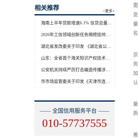
需
相关推荐
+更多+
变
海南上半年贷款增速6.1% 信贷总量保持合理平稳增长
量
名
2026年工信领域创新任务揭榜挂帅工作启动
湖北省发改委关于印发 《湖北省公共信用信息目录（2026年版）》的通知
京
山东：全省首个海关知识产权技术调查官制度落地济南自贸片区
务
公安机关持续严厉打击编造传播涉汛涉灾网络谣言
加
市市场监管委关于印发《天津市连锁企业食品经营许可“先证后核”信用承诺审批实施办法》的通知
认
量
—— 全国信用服务平台 ——
质
010-57737555
善