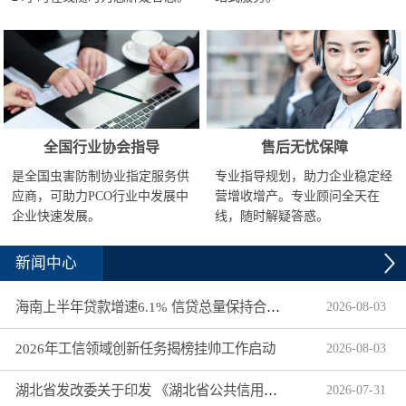
全国行业协会指导
售后无忧保障
是全国虫害防制协业指定服务供
专业指导规划，助力企业稳定经
应商，可助力PCO行业中发展中
营增收增产。专业顾问全天在
企业快速发展。
线，随时解疑答惑。
新闻中心
海南上半年贷款增速6.1% 信贷总量保持合理平稳增长
2026
-
08
-
03
2026年工信领域创新任务揭榜挂帅工作启动
2026
-
08
-
03
湖北省发改委关于印发 《湖北省公共信用信息目录（2026年版）》的通知
2026
-
07
-
31