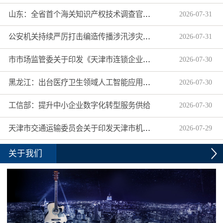
山东：全省首个海关知识产权技术调查官制度落地济南自贸片区
2026
-
07
-
31
公安机关持续严厉打击编造传播涉汛涉灾网络谣言
2026
-
07
-
31
市市场监管委关于印发《天津市连锁企业食品经营许可“先证后核”信用承诺审批实施办法》的通知
2026
-
07
-
30
黑龙江：出台医疗卫生领域人工智能应用工作实施方案
2026
-
07
-
30
工信部：提升中小企业数字化转型服务供给
2026
-
07
-
30
天津市交通运输委员会关于印发天津市机动车驾驶员培训机构及教练员综合信用评价管理办法的通知
2026
-
07
-
29
关于我们