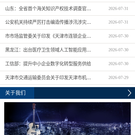
山东：全省首个海关知识产权技术调查官制度落地济南自贸片区
2026
-
07
-
31
公安机关持续严厉打击编造传播涉汛涉灾网络谣言
2026
-
07
-
31
市市场监管委关于印发《天津市连锁企业食品经营许可“先证后核”信用承诺审批实施办法》的通知
2026
-
07
-
30
黑龙江：出台医疗卫生领域人工智能应用工作实施方案
2026
-
07
-
30
工信部：提升中小企业数字化转型服务供给
2026
-
07
-
30
天津市交通运输委员会关于印发天津市机动车驾驶员培训机构及教练员综合信用评价管理办法的通知
2026
-
07
-
29
关于我们