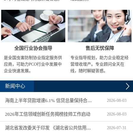
全国行业协会指导
售后无忧保障
是全国虫害防制协业指定服务供
专业指导规划，助力企业稳定经
应商，可助力PCO行业中发展中
营增收增产。专业顾问全天在
企业快速发展。
线，随时解疑答惑。
新闻中心
海南上半年贷款增速6.1% 信贷总量保持合理平稳增长
2026
-
08
-
03
2026年工信领域创新任务揭榜挂帅工作启动
2026
-
08
-
03
湖北省发改委关于印发 《湖北省公共信用信息目录（2026年版）》的通知
2026
-
07
-
31