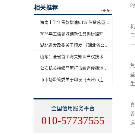
的
相关推荐
+更多+
4
海南上半年贷款增速6.1% 信贷总量保持合理平稳增长
机
2026年工信领域创新任务揭榜挂帅工作启动
口
一
湖北省发改委关于印发 《湖北省公共信用信息目录（2026年版）》的通知
这
山东：全省首个海关知识产权技术调查官制度落地济南自贸片区
焦
公安机关持续严厉打击编造传播涉汛涉灾网络谣言
垒
市市场监管委关于印发《天津市连锁企业食品经营许可“先证后核”信用承诺审批实施办法》的通知
生
真
—— 全国信用服务平台 ——
妥
010-57737555
远
铜