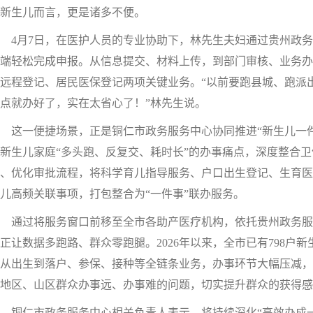
新生儿而言，更是诸多不便。
月7日，在医护人员的专业协助下，林先生夫妇通过贵州政务服
端轻松完成申报。从信息提交、材料上传，到部门审核、业务办
远程登记、居民医保登记两项关键业务。“以前要跑县城、跑派
点就办好了，实在太省心了！”林先生说。
一便捷场景，正是铜仁市政务服务中心协同推进“新生儿一件事
新生儿家庭“多头跑、反复交、耗时长”的办事痛点，深度整合
、优化审批流程，将科学育儿指导服务、户口出生登记、生育医
儿高频关联事项，打包整合为“一件事”联办服务。
通过将服务窗口前移至全市各助产医疗机构，依托贵州政务服务
正让数据多跑路、群众零跑腿。2026年以来，全市已有798户
从出生到落户、参保、接种等全链条业务，办事环节大幅压减，
地区、山区群众办事远、办事难的问题，切实提升群众的获得感
仁市政务服务中心相关负责人表示，将持续深化“高效办成一件