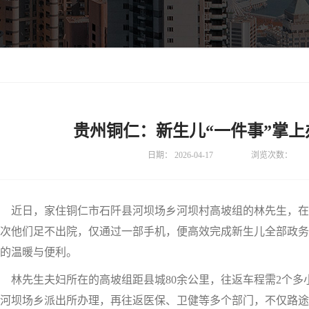
贵州铜仁：新生儿“一件事”掌上
日期：
2026-04-17
浏览次数：
近日，家住铜仁市石阡县河坝场乡河坝村高坡组的林先生，在
次他们足不出院，仅通过一部手机，便高效完成新生儿全部政务
的温暖与便利。
林先生夫妇所在的高坡组距县城80余公里，往返车程需2个多
河坝场乡派出所办理，再往返医保、卫健等多个部门，不仅路途