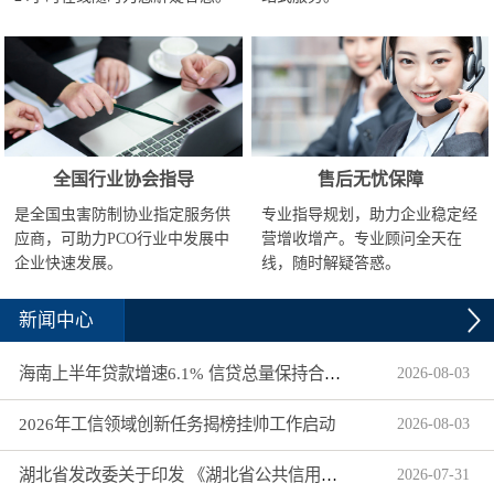
全国行业协会指导
售后无忧保障
是全国虫害防制协业指定服务供
专业指导规划，助力企业稳定经
应商，可助力PCO行业中发展中
营增收增产。专业顾问全天在
企业快速发展。
线，随时解疑答惑。
新闻中心
海南上半年贷款增速6.1% 信贷总量保持合理平稳增长
2026
-
08
-
03
2026年工信领域创新任务揭榜挂帅工作启动
2026
-
08
-
03
湖北省发改委关于印发 《湖北省公共信用信息目录（2026年版）》的通知
2026
-
07
-
31