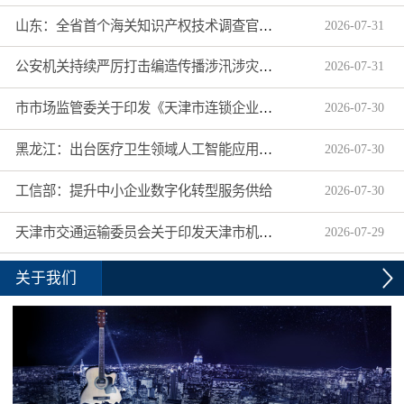
山东：全省首个海关知识产权技术调查官制度落地济南自贸片区
2026
-
07
-
31
公安机关持续严厉打击编造传播涉汛涉灾网络谣言
2026
-
07
-
31
市市场监管委关于印发《天津市连锁企业食品经营许可“先证后核”信用承诺审批实施办法》的通知
2026
-
07
-
30
黑龙江：出台医疗卫生领域人工智能应用工作实施方案
2026
-
07
-
30
工信部：提升中小企业数字化转型服务供给
2026
-
07
-
30
天津市交通运输委员会关于印发天津市机动车驾驶员培训机构及教练员综合信用评价管理办法的通知
2026
-
07
-
29
关于我们