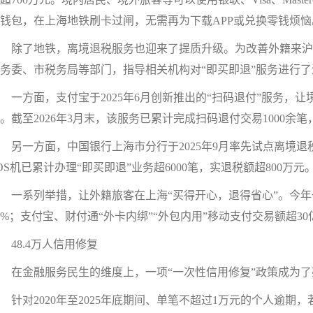
钱包，在上海地铁刷卡过闸，无需再为下载APP或兑换零钱烦恼
除了地铁，离境退税服务也迎来了提质升级。为改善外籍来沪
务委、市税务局等部门，指导相关机构对“即买即退”服务进行
方面，支付宝于2025年6月创新推出的“扫码退付”服务，让境
。截至2026年3月末，该服务已累计完成扫码退付交易1000余笔
一方面，中国银行上海市分行于2025年9月率先试点离境退税
OS机已累计办理“即买即退”业务超6000笔，实退税额超800万元
系列举措，让外籍旅客在上海“买得开心，退得省心”。今年一
7%；支付宝、财付通“外卡内绑”“外包内用”移动支付交易额超30
8.4万人信用修复
在金融服务民生的维度上，一项“一次性信用修复”政策成为了
对2020年至2025年底期间、单笔不超过1万元的个人逾期