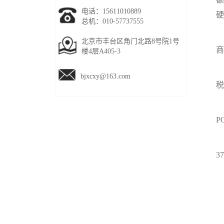
电话：15611010889
硬
总机：010-57737555
北京市丰台区角门北路8号院1号
商
楼4层A405-3
一
bjxcxy@163.com
税
另
P
一
3
4
针