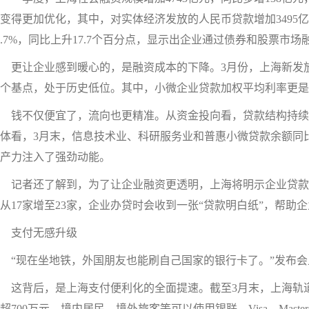
变得更加优化，其中，对实体经济发放的人民币贷款增加3495亿
2.7%，同比上升17.7个百分点，显示出企业通过债券和股票市
让企业感到暖心的，是融资成本的下降。3月份，上海新发放企
2个基点，处于历史低位。其中，小微企业贷款加权平均利率更是降
钱不仅便宜了，流向也更精准。从资金投向看，贷款结构持续
体看，3月末，信息技术业、科研服务业和普惠小微贷款余额同比分别增
产力注入了强劲动能。
记者还了解到，为了让企业融资更透明，上海将明示企业贷款
从17家增至23家，企业办贷时会收到一张“贷款明白纸”，帮助
支付无感升级
“现在坐地铁，外国朋友也能刷自己国家的银行卡了。”发布会
背后，是上海支付便利化的全面提速。截至3月末，上海轨道交
超700万元。境内居民、境外旅客等可以使用银联、Visa、Mastercard