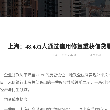
上海：48.4万人通过信用修复重获信贷
日期：
2026-04-30
浏览次数：
业贷款利率降至2.63%的历史低位，地铁全线网实现外卡刷卡
日，人民银行上海总部亮出的一季度金融成绩单显示，一系列金
经济与民生领域。
融资成本探底
季度，上海社会融资规模增加4743亿元，同比多增138亿