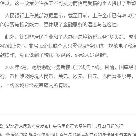
信息。这一政策为许多因不可抗力而信用受损的个人提供了重塑
民银行上海总部数据显示，截至目前，上海全市已有48.4万
的消费与投资能力，更体现了金融服务的温度与包容性。
此外，针对非居民企业和个人办理跨境缴税业务“多头跑、成本
全程线上办”。非居民企业或个人只需登录“全国统一规范电子税
款操作，真正做到了“数据多跑路，纳税人少跑腿”。
024年2月，跨境缴税业务新模式已试点上线。目前，国库经
行，币种涉及跨境人民币、美元、欧元、日元、巴西雷亚尔等
，上线区域已经覆盖辖内所有区。
篇：
湖北省人民政府令发布！失信民企可修复信用！5月20日起施行
篇：
数据多跑路 群众少跑腿 河北秦皇岛17项高频户籍和身份证业务实现“