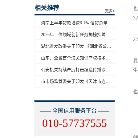
相关推荐
也
+更多+
3
海南上半年贷款增速6.1% 信贷总量保持合理平稳增长
更
2026年工信领域创新任务揭榜挂帅工作启动
2
湖北省发改委关于印发 《湖北省公共信用信息目录（2026年版）》的通知
山东：全省首个海关知识产权技术调查官制度落地济南自贸片区
具
公安机关持续严厉打击编造传播涉汛涉灾网络谣言
生
市市场监管委关于印发《天津市连锁企业食品经营许可“先证后核”信用承诺审批实施办法》的通知
也
—— 全国信用服务平台 ——
010-57737555
这
额