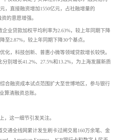
元，直接融资增加1550亿元，占社融增量的
场融资的意愿增强。
业贷款加权平均利率为2.63%，较上年同期下降
至2.87%，较上年同期下降30个基点。
优化，科技创新、普惠小微等领域贷款增长较快。
长41.2%、27.5%和13.2%，为上海发展新质
综合融资成本试点范围扩大至世博地区，参与银行
企业算清融资总账。
上，这一细节引发关注。
通全线网累计发生刷卡过闸交易160万余笔、金
、American Express、JCB银行卡和数字人民币