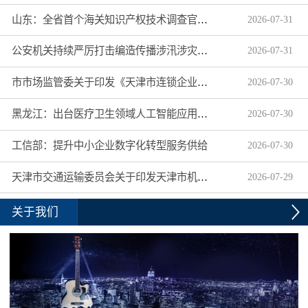
山东：全省首个海关知识产权技术调查官制度落地济南自贸片区
2026
-
07
-
31
公安机关持续严厉打击编造传播涉汛涉灾网络谣言
2026
-
07
-
31
市市场监管委关于印发《天津市连锁企业食品经营许可“先证后核”信用承诺审批实施办法》的通知
2026
-
07
-
30
黑龙江：出台医疗卫生领域人工智能应用工作实施方案
2026
-
07
-
30
工信部：提升中小企业数字化转型服务供给
2026
-
07
-
30
天津市交通运输委员会关于印发天津市机动车驾驶员培训机构及教练员综合信用评价管理办法的通知
2026
-
07
-
29
关于我们