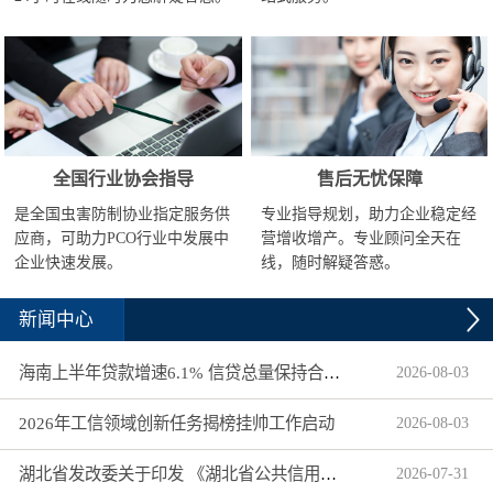
全国行业协会指导
售后无忧保障
是全国虫害防制协业指定服务供
专业指导规划，助力企业稳定经
应商，可助力PCO行业中发展中
营增收增产。专业顾问全天在
企业快速发展。
线，随时解疑答惑。
新闻中心
海南上半年贷款增速6.1% 信贷总量保持合理平稳增长
2026
-
08
-
03
2026年工信领域创新任务揭榜挂帅工作启动
2026
-
08
-
03
湖北省发改委关于印发 《湖北省公共信用信息目录（2026年版）》的通知
2026
-
07
-
31