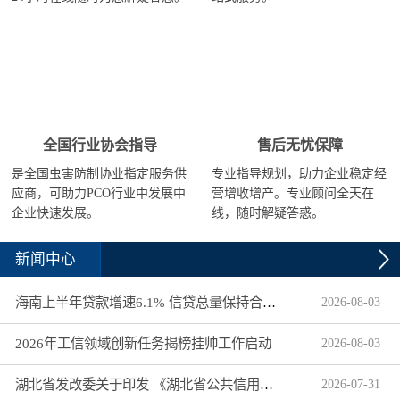
全国行业协会指导
售后无忧保障
是全国虫害防制协业指定服务供
专业指导规划，助力企业稳定经
应商，可助力PCO行业中发展中
营增收增产。专业顾问全天在
企业快速发展。
线，随时解疑答惑。
新闻中心
海南上半年贷款增速6.1% 信贷总量保持合理平稳增长
2026
-
08
-
03
2026年工信领域创新任务揭榜挂帅工作启动
2026
-
08
-
03
湖北省发改委关于印发 《湖北省公共信用信息目录（2026年版）》的通知
2026
-
07
-
31