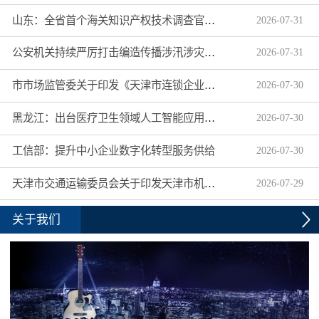
山东：全省首个海关知识产权技术调查官制度落地济南自贸片区
2026
-
07
-
31
公安机关持续严厉打击编造传播涉汛涉灾网络谣言
2026
-
07
-
31
市市场监管委关于印发《天津市连锁企业食品经营许可“先证后核”信用承诺审批实施办法》的通知
2026
-
07
-
30
黑龙江：出台医疗卫生领域人工智能应用工作实施方案
2026
-
07
-
30
工信部：提升中小企业数字化转型服务供给
2026
-
07
-
30
天津市交通运输委员会关于印发天津市机动车驾驶员培训机构及教练员综合信用评价管理办法的通知
2026
-
07
-
29
关于我们