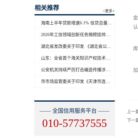
相关推荐
+更多+
金
海南上半年贷款增速6.1% 信贷总量保持合理平稳增长
认
2026年工信领域创新任务揭榜挂帅工作启动
湖北省发改委关于印发 《湖北省公共信用信息目录（2026年版）》的通知
库
山东：全省首个海关知识产权技术调查官制度落地济南自贸片区
公安机关持续严厉打击编造传播涉汛涉灾网络谣言
加
市市场监管委关于印发《天津市连锁企业食品经营许可“先证后核”信用承诺审批实施办法》的通知
—— 全国信用服务平台 ——
上一
010-57737555
下一