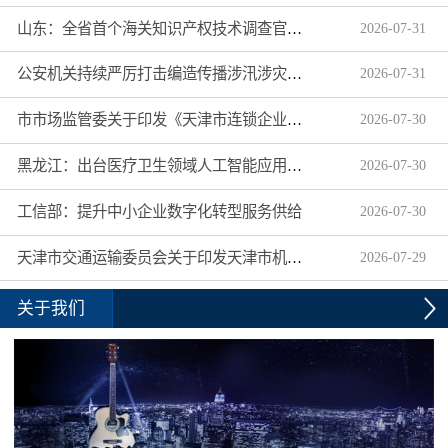
山东：全省首个海关知识产权技术调查官制度落地济南自贸片区
2026
-
07
-
31
公安机关持续严厉打击编造传播涉汛涉灾网络谣言
2026
-
07
-
31
市市场监管委关于印发《天津市连锁企业食品经营许可“先证后核”信用承诺审批实施办法》的通知
2026
-
07
-
30
黑龙江：出台医疗卫生领域人工智能应用工作实施方案
2026
-
07
-
30
工信部：提升中小企业数字化转型服务供给
2026
-
07
-
30
天津市交通运输委员会关于印发天津市机动车驾驶员培训机构及教练员综合信用评价管理办法的通知
2026
-
07
-
29
关于我们