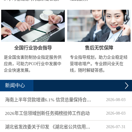
全国行业协会指导
售后无忧保障
是全国虫害防制协业指定服务供
专业指导规划，助力企业稳定经
应商，可助力PCO行业中发展中
营增收增产。专业顾问全天在
企业快速发展。
线，随时解疑答惑。
新闻中心
海南上半年贷款增速6.1% 信贷总量保持合理平稳增长
2026
-
08
-
03
2026年工信领域创新任务揭榜挂帅工作启动
2026
-
08
-
03
湖北省发改委关于印发 《湖北省公共信用信息目录（2026年版）》的通知
2026
-
07
-
31