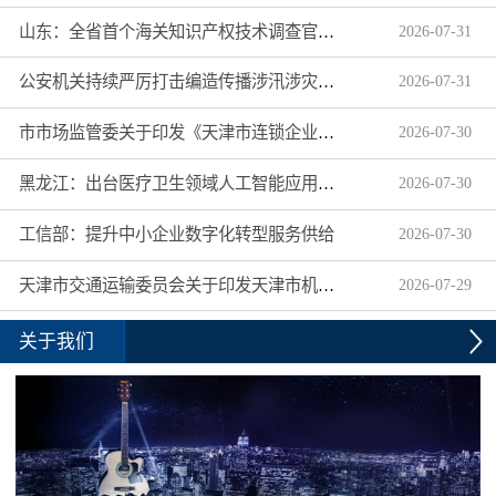
山东：全省首个海关知识产权技术调查官制度落地济南自贸片区
2026
-
07
-
31
公安机关持续严厉打击编造传播涉汛涉灾网络谣言
2026
-
07
-
31
市市场监管委关于印发《天津市连锁企业食品经营许可“先证后核”信用承诺审批实施办法》的通知
2026
-
07
-
30
黑龙江：出台医疗卫生领域人工智能应用工作实施方案
2026
-
07
-
30
工信部：提升中小企业数字化转型服务供给
2026
-
07
-
30
天津市交通运输委员会关于印发天津市机动车驾驶员培训机构及教练员综合信用评价管理办法的通知
2026
-
07
-
29
关于我们