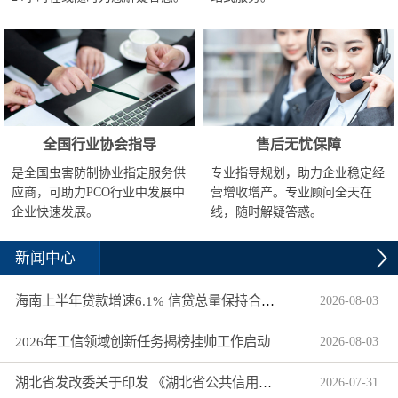
全国行业协会指导
售后无忧保障
是全国虫害防制协业指定服务供
专业指导规划，助力企业稳定经
应商，可助力PCO行业中发展中
营增收增产。专业顾问全天在
企业快速发展。
线，随时解疑答惑。
新闻中心
海南上半年贷款增速6.1% 信贷总量保持合理平稳增长
2026
-
08
-
03
2026年工信领域创新任务揭榜挂帅工作启动
2026
-
08
-
03
湖北省发改委关于印发 《湖北省公共信用信息目录（2026年版）》的通知
2026
-
07
-
31