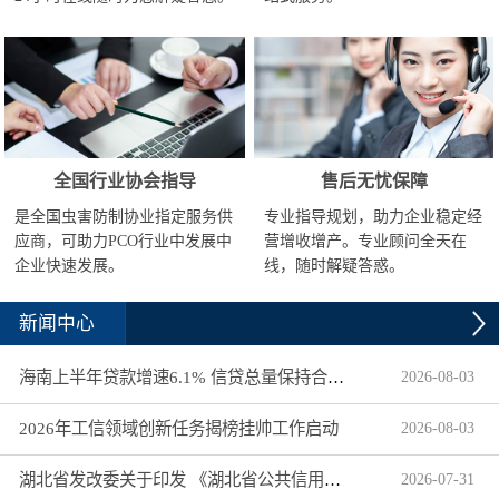
全国行业协会指导
售后无忧保障
是全国虫害防制协业指定服务供
专业指导规划，助力企业稳定经
应商，可助力PCO行业中发展中
营增收增产。专业顾问全天在
企业快速发展。
线，随时解疑答惑。
新闻中心
海南上半年贷款增速6.1% 信贷总量保持合理平稳增长
2026
-
08
-
03
2026年工信领域创新任务揭榜挂帅工作启动
2026
-
08
-
03
湖北省发改委关于印发 《湖北省公共信用信息目录（2026年版）》的通知
2026
-
07
-
31