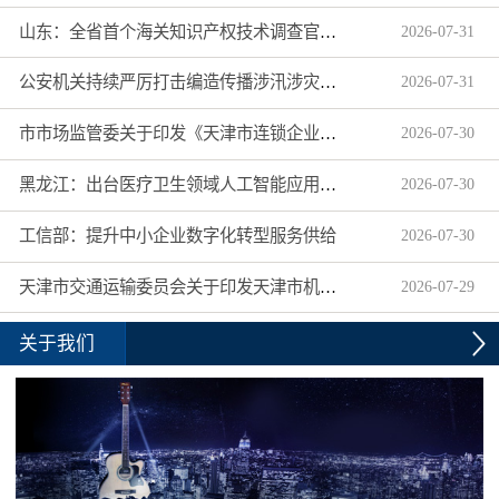
山东：全省首个海关知识产权技术调查官制度落地济南自贸片区
2026
-
07
-
31
公安机关持续严厉打击编造传播涉汛涉灾网络谣言
2026
-
07
-
31
市市场监管委关于印发《天津市连锁企业食品经营许可“先证后核”信用承诺审批实施办法》的通知
2026
-
07
-
30
黑龙江：出台医疗卫生领域人工智能应用工作实施方案
2026
-
07
-
30
工信部：提升中小企业数字化转型服务供给
2026
-
07
-
30
天津市交通运输委员会关于印发天津市机动车驾驶员培训机构及教练员综合信用评价管理办法的通知
2026
-
07
-
29
关于我们