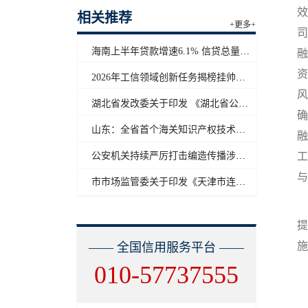
效
相关推荐
+更多+
司
海南上半年贷款增速6.1% 信贷总量保持合理平稳增长
融
资
2026年工信领域创新任务揭榜挂帅工作启动
风
湖北省发改委关于印发 《湖北省公共信用信息目录（2026年版）》的通知
确
山东：全省首个海关知识产权技术调查官制度落地济南自贸片区
融
公安机关持续严厉打击编造传播涉汛涉灾网络谣言
工
与
市市场监管委关于印发《天津市连锁企业食品经营许可“先证后核”信用承诺审批实施办法》的通知
提
—— 全国信用服务平台 ——
010-57737555