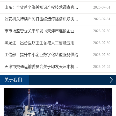
山东：全省首个海关知识产权技术调查官制度落地济南自贸片区
2026
-
07
-
31
公安机关持续严厉打击编造传播涉汛涉灾网络谣言
2026
-
07
-
31
市市场监管委关于印发《天津市连锁企业食品经营许可“先证后核”信用承诺审批实施办法》的通知
2026
-
07
-
30
黑龙江：出台医疗卫生领域人工智能应用工作实施方案
2026
-
07
-
30
工信部：提升中小企业数字化转型服务供给
2026
-
07
-
30
天津市交通运输委员会关于印发天津市机动车驾驶员培训机构及教练员综合信用评价管理办法的通知
2026
-
07
-
29
关于我们