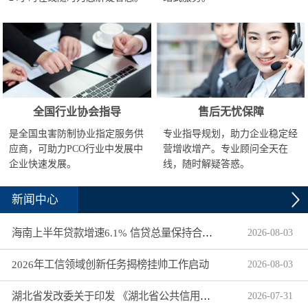
全国行业协会指导
售后无忧保障
是全国虫害防制协业指定服务供
专业指导规划，助力企业稳定经
应商，可助力PCO行业中发展中
营增收增产。专业顾问全天在
企业快速发展。
线，随时解疑答惑。
新闻中心
海南上半年贷款增速6.1% 信贷总量保持合理平稳增长
2026
-
08
-
03
2026年工信领域创新任务揭榜挂帅工作启动
2026
-
08
-
03
湖北省发改委关于印发 《湖北省公共信用信息目录（2026年版）》的通知
2026
-
07
-
31