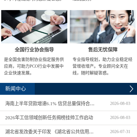
全国行业协会指导
售后无忧保障
是全国虫害防制协业指定服务供
专业指导规划，助力企业稳定经
应商，可助力PCO行业中发展中
营增收增产。专业顾问全天在
企业快速发展。
线，随时解疑答惑。
新闻中心
海南上半年贷款增速6.1% 信贷总量保持合理平稳增长
2026
-
08
-
03
2026年工信领域创新任务揭榜挂帅工作启动
2026
-
08
-
03
湖北省发改委关于印发 《湖北省公共信用信息目录（2026年版）》的通知
2026
-
07
-
31