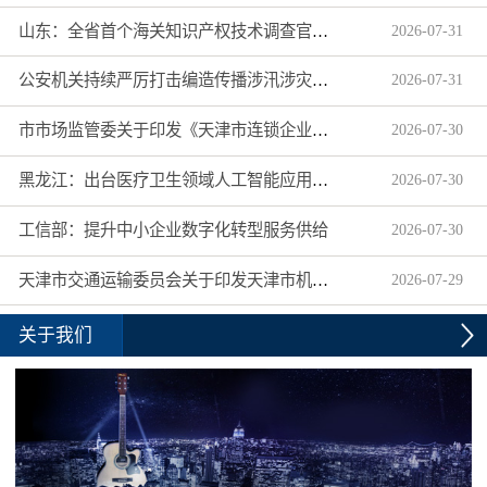
山东：全省首个海关知识产权技术调查官制度落地济南自贸片区
2026
-
07
-
31
公安机关持续严厉打击编造传播涉汛涉灾网络谣言
2026
-
07
-
31
市市场监管委关于印发《天津市连锁企业食品经营许可“先证后核”信用承诺审批实施办法》的通知
2026
-
07
-
30
黑龙江：出台医疗卫生领域人工智能应用工作实施方案
2026
-
07
-
30
工信部：提升中小企业数字化转型服务供给
2026
-
07
-
30
天津市交通运输委员会关于印发天津市机动车驾驶员培训机构及教练员综合信用评价管理办法的通知
2026
-
07
-
29
关于我们