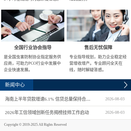
全国行业协会指导
售后无忧保障
是全国虫害防制协业指定服务供
专业指导规划，助力企业稳定经
应商，可助力PCO行业中发展中
营增收增产。专业顾问全天在
企业快速发展。
线，随时解疑答惑。
新闻中心
海南上半年贷款增速6.1% 信贷总量保持合理平稳增长
2026
-
08
-
03
2026年工信领域创新任务揭榜挂帅工作启动
2026
-
08
-
03
Copyright © 2019-2025.All Rights Reserved
湖北省发改委关于印发 《湖北省公共信用信息目录（2026年版）》的通知
2026
-
07
-
31