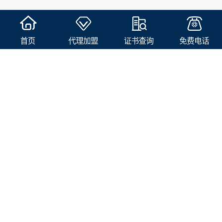
山东：全省首个海关知识产权技术调查官制度落地济南自贸片区
2026
-
07
-
31
公安机关持续严厉打击编造传播涉汛涉灾网络谣言
2026
-
07
-
31
首页
代理加盟
证书查询
免费电话
市市场监管委关于印发《天津市连锁企业食品经营许可“先证后核”信用承诺审批实施办法》的通知
2026
-
07
-
30
首页
代理加盟
证书查询
免费电话
黑龙江：出台医疗卫生领域人工智能应用工作实施方案
2026
-
07
-
30
工信部：提升中小企业数字化转型服务供给
2026
-
07
-
30
天津市交通运输委员会关于印发天津市机动车驾驶员培训机构及教练员综合信用评价管理办法的通知
2026
-
07
-
29
关于我们