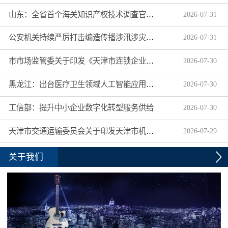
山东：全省首个海关知识产权技术调查官制度落地济南自贸片区
2026
-
07
-
31
公安机关持续严厉打击编造传播涉汛涉灾网络谣言
2026
-
07
-
31
市市场监管委关于印发《天津市连锁企业食品经营许可“先证后核”信用承诺审批实施办法》的通知
2026
-
07
-
30
黑龙江：出台医疗卫生领域人工智能应用工作实施方案
2026
-
07
-
30
工信部：提升中小企业数字化转型服务供给
2026
-
07
-
30
天津市交通运输委员会关于印发天津市机动车驾驶员培训机构及教练员综合信用评价管理办法的通知
2026
-
07
-
29
关于我们