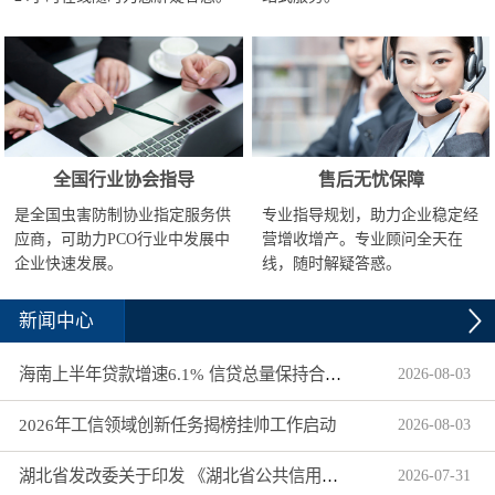
全国行业协会指导
售后无忧保障
是全国虫害防制协业指定服务供
专业指导规划，助力企业稳定经
应商，可助力PCO行业中发展中
营增收增产。专业顾问全天在
企业快速发展。
线，随时解疑答惑。
新闻中心
海南上半年贷款增速6.1% 信贷总量保持合理平稳增长
2026
-
08
-
03
2026年工信领域创新任务揭榜挂帅工作启动
2026
-
08
-
03
湖北省发改委关于印发 《湖北省公共信用信息目录（2026年版）》的通知
2026
-
07
-
31