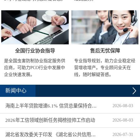
全国行业协会指导
售后无忧保障
是全国虫害防制协业指定服务供
专业指导规划，助力企业稳定经
应商，可助力PCO行业中发展中
营增收增产。专业顾问全天在
企业快速发展。
线，随时解疑答惑。
新闻中心
海南上半年贷款增速6.1% 信贷总量保持合理平稳增长
2026
-
08
-
03
2026年工信领域创新任务揭榜挂帅工作启动
2026
-
08
-
03
湖北省发改委关于印发 《湖北省公共信用信息目录（2026年版）》的通知
2026
-
07
-
31