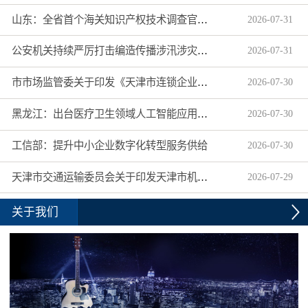
山东：全省首个海关知识产权技术调查官制度落地济南自贸片区
2026
-
07
-
31
公安机关持续严厉打击编造传播涉汛涉灾网络谣言
2026
-
07
-
31
市市场监管委关于印发《天津市连锁企业食品经营许可“先证后核”信用承诺审批实施办法》的通知
2026
-
07
-
30
黑龙江：出台医疗卫生领域人工智能应用工作实施方案
2026
-
07
-
30
工信部：提升中小企业数字化转型服务供给
2026
-
07
-
30
天津市交通运输委员会关于印发天津市机动车驾驶员培训机构及教练员综合信用评价管理办法的通知
2026
-
07
-
29
关于我们