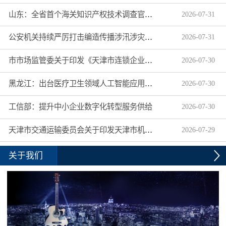
山东：全省首个海关知识产权技术调查官制度落地济南自贸片区
2026
-
07
-
31
公安机关持续严厉打击编造传播涉汛涉灾网络谣言
2026
-
07
-
31
市市场监管委关于印发《天津市连锁企业食品经营许可“先证后核”信用承诺审批实施办法》的通知
2026
-
07
-
30
黑龙江：出台医疗卫生领域人工智能应用工作实施方案
2026
-
07
-
30
工信部：提升中小企业数字化转型服务供给
2026
-
07
-
30
天津市交通运输委员会关于印发天津市机动车驾驶员培训机构及教练员综合信用评价管理办法的通知
2026
-
07
-
29
关于我们