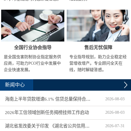
全国行业协会指导
售后无忧保障
是全国虫害防制协业指定服务供
专业指导规划，助力企业稳定经
应商，可助力PCO行业中发展中
营增收增产。专业顾问全天在
企业快速发展。
线，随时解疑答惑。
新闻中心
海南上半年贷款增速6.1% 信贷总量保持合理平稳增长
2026
-
08
-
03
2026年工信领域创新任务揭榜挂帅工作启动
2026
-
08
-
03
湖北省发改委关于印发 《湖北省公共信用信息目录（2026年版）》的通知
2026
-
07
-
31