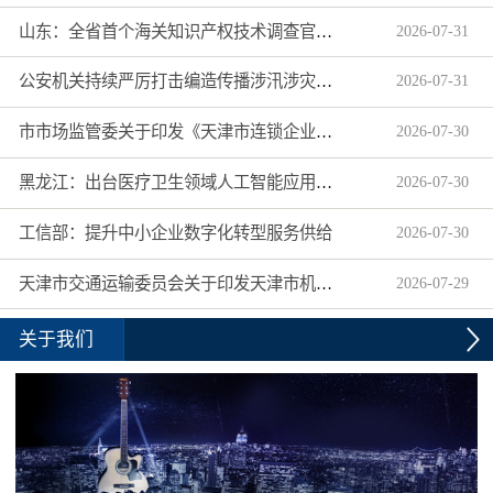
山东：全省首个海关知识产权技术调查官制度落地济南自贸片区
2026
-
07
-
31
公安机关持续严厉打击编造传播涉汛涉灾网络谣言
2026
-
07
-
31
市市场监管委关于印发《天津市连锁企业食品经营许可“先证后核”信用承诺审批实施办法》的通知
2026
-
07
-
30
黑龙江：出台医疗卫生领域人工智能应用工作实施方案
2026
-
07
-
30
工信部：提升中小企业数字化转型服务供给
2026
-
07
-
30
天津市交通运输委员会关于印发天津市机动车驾驶员培训机构及教练员综合信用评价管理办法的通知
2026
-
07
-
29
关于我们