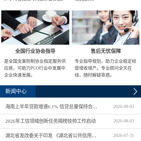
全国行业协会指导
售后无忧保障
是全国虫害防制协业指定服务供
专业指导规划，助力企业稳定经
应商，可助力PCO行业中发展中
营增收增产。专业顾问全天在
企业快速发展。
线，随时解疑答惑。
新闻中心
海南上半年贷款增速6.1% 信贷总量保持合理平稳增长
2026
-
08
-
03
2026年工信领域创新任务揭榜挂帅工作启动
2026
-
08
-
03
湖北省发改委关于印发 《湖北省公共信用信息目录（2026年版）》的通知
2026
-
07
-
31