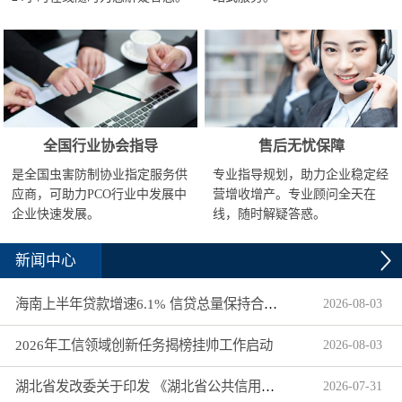
全国行业协会指导
售后无忧保障
是全国虫害防制协业指定服务供
专业指导规划，助力企业稳定经
应商，可助力PCO行业中发展中
营增收增产。专业顾问全天在
企业快速发展。
线，随时解疑答惑。
新闻中心
海南上半年贷款增速6.1% 信贷总量保持合理平稳增长
2026
-
08
-
03
2026年工信领域创新任务揭榜挂帅工作启动
2026
-
08
-
03
湖北省发改委关于印发 《湖北省公共信用信息目录（2026年版）》的通知
2026
-
07
-
31