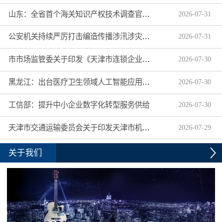
山东：全省首个海关知识产权技术调查官制度落地济南自贸片区
2026
-
07
-
31
公安机关持续严厉打击编造传播涉汛涉灾网络谣言
2026
-
07
-
31
市市场监管委关于印发《天津市连锁企业食品经营许可“先证后核”信用承诺审批实施办法》的通知
2026
-
07
-
30
黑龙江：出台医疗卫生领域人工智能应用工作实施方案
2026
-
07
-
30
工信部：提升中小企业数字化转型服务供给
2026
-
07
-
30
天津市交通运输委员会关于印发天津市机动车驾驶员培训机构及教练员综合信用评价管理办法的通知
2026
-
07
-
29
关于我们