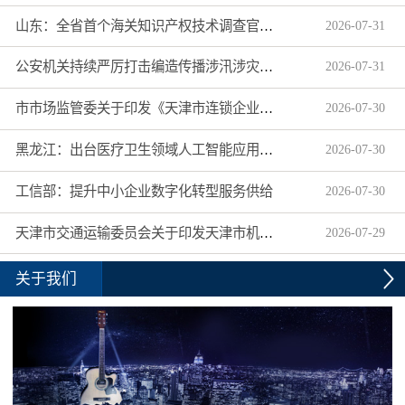
山东：全省首个海关知识产权技术调查官制度落地济南自贸片区
2026
-
07
-
31
公安机关持续严厉打击编造传播涉汛涉灾网络谣言
2026
-
07
-
31
市市场监管委关于印发《天津市连锁企业食品经营许可“先证后核”信用承诺审批实施办法》的通知
2026
-
07
-
30
黑龙江：出台医疗卫生领域人工智能应用工作实施方案
2026
-
07
-
30
工信部：提升中小企业数字化转型服务供给
2026
-
07
-
30
天津市交通运输委员会关于印发天津市机动车驾驶员培训机构及教练员综合信用评价管理办法的通知
2026
-
07
-
29
关于我们