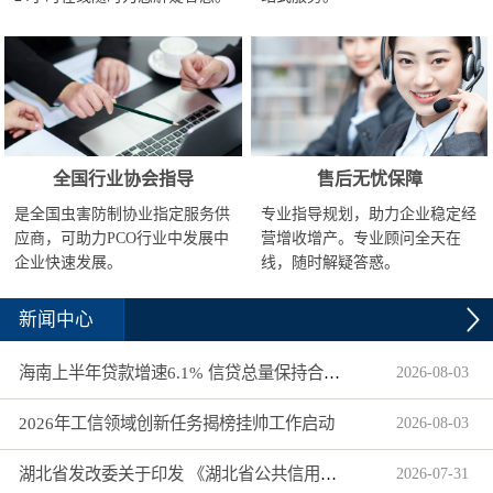
全国行业协会指导
售后无忧保障
是全国虫害防制协业指定服务供
专业指导规划，助力企业稳定经
应商，可助力PCO行业中发展中
营增收增产。专业顾问全天在
企业快速发展。
线，随时解疑答惑。
新闻中心
海南上半年贷款增速6.1% 信贷总量保持合理平稳增长
2026
-
08
-
03
2026年工信领域创新任务揭榜挂帅工作启动
2026
-
08
-
03
湖北省发改委关于印发 《湖北省公共信用信息目录（2026年版）》的通知
2026
-
07
-
31