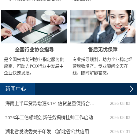
全国行业协会指导
售后无忧保障
是全国虫害防制协业指定服务供
专业指导规划，助力企业稳定经
应商，可助力PCO行业中发展中
营增收增产。专业顾问全天在
企业快速发展。
线，随时解疑答惑。
新闻中心
海南上半年贷款增速6.1% 信贷总量保持合理平稳增长
2026
-
08
-
03
2026年工信领域创新任务揭榜挂帅工作启动
2026
-
08
-
03
湖北省发改委关于印发 《湖北省公共信用信息目录（2026年版）》的通知
2026
-
07
-
31