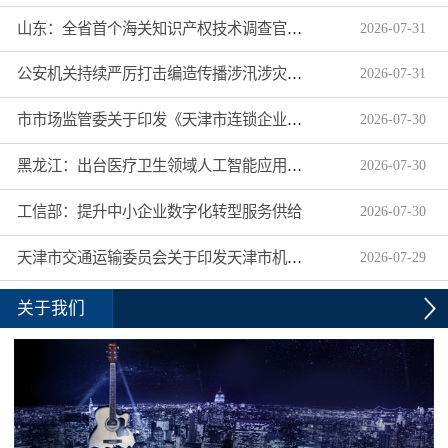
山东：全省首个海关知识产权技术调查官制度落地济南自贸片区
2026
-
07
-
31
公安机关持续严厉打击编造传播涉汛涉灾网络谣言
2026
-
07
-
31
市市场监管委关于印发《天津市连锁企业食品经营许可“先证后核”信用承诺审批实施办法》的通知
2026
-
07
-
30
黑龙江：出台医疗卫生领域人工智能应用工作实施方案
2026
-
07
-
30
工信部：提升中小企业数字化转型服务供给
2026
-
07
-
30
天津市交通运输委员会关于印发天津市机动车驾驶员培训机构及教练员综合信用评价管理办法的通知
2026
-
07
-
29
关于我们