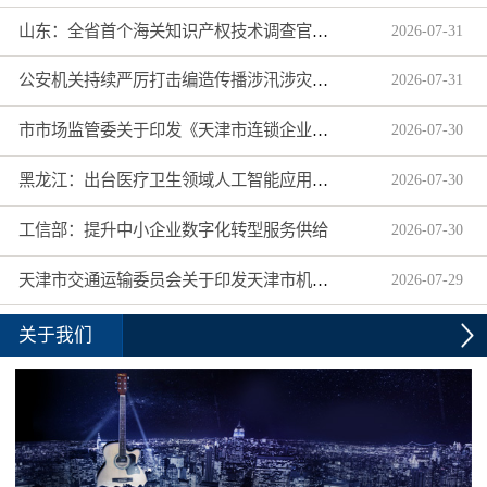
山东：全省首个海关知识产权技术调查官制度落地济南自贸片区
2026
-
07
-
31
公安机关持续严厉打击编造传播涉汛涉灾网络谣言
2026
-
07
-
31
市市场监管委关于印发《天津市连锁企业食品经营许可“先证后核”信用承诺审批实施办法》的通知
2026
-
07
-
30
黑龙江：出台医疗卫生领域人工智能应用工作实施方案
2026
-
07
-
30
工信部：提升中小企业数字化转型服务供给
2026
-
07
-
30
天津市交通运输委员会关于印发天津市机动车驾驶员培训机构及教练员综合信用评价管理办法的通知
2026
-
07
-
29
关于我们