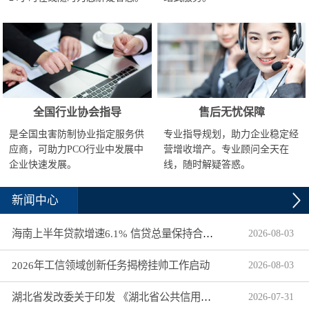
全国行业协会指导
售后无忧保障
是全国虫害防制协业指定服务供
专业指导规划，助力企业稳定经
应商，可助力PCO行业中发展中
营增收增产。专业顾问全天在
企业快速发展。
线，随时解疑答惑。
新闻中心
海南上半年贷款增速6.1% 信贷总量保持合理平稳增长
2026
-
08
-
03
2026年工信领域创新任务揭榜挂帅工作启动
2026
-
08
-
03
湖北省发改委关于印发 《湖北省公共信用信息目录（2026年版）》的通知
2026
-
07
-
31