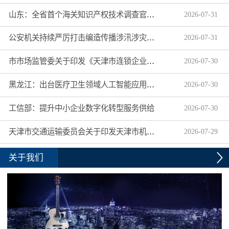
山东：全省首个海关知识产权技术调查官制度落地济南自贸片区
2026
-
07
-
31
公安机关持续严厉打击编造传播涉汛涉灾网络谣言
2026
-
07
-
31
市市场监管委关于印发《天津市连锁企业食品经营许可“先证后核”信用承诺审批实施办法》的通知
2026
-
07
-
30
黑龙江：出台医疗卫生领域人工智能应用工作实施方案
2026
-
07
-
30
工信部：提升中小企业数字化转型服务供给
2026
-
07
-
30
天津市交通运输委员会关于印发天津市机动车驾驶员培训机构及教练员综合信用评价管理办法的通知
2026
-
07
-
29
关于我们