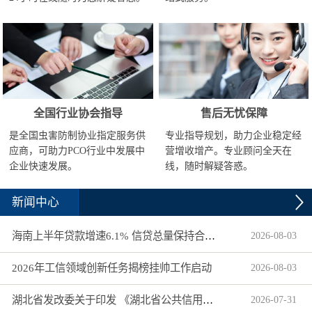
全国行业协会指导
售后无忧保障
是全国虫害防制协业指定服务供
专业指导规划，助力企业稳定经
应商，可助力PCO行业中发展中
营增收增产。专业顾问全天在
企业快速发展。
线，随时解疑答惑。
新闻中心
海南上半年贷款增速6.1% 信贷总量保持合理平稳增长
2026
-
08
-
03
2026年工信领域创新任务揭榜挂帅工作启动
2026
-
08
-
03
湖北省发改委关于印发 《湖北省公共信用信息目录（2026年版）》的通知
2026
-
07
-
31