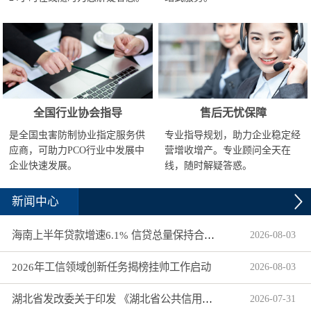
全国行业协会指导
售后无忧保障
是全国虫害防制协业指定服务供
专业指导规划，助力企业稳定经
应商，可助力PCO行业中发展中
营增收增产。专业顾问全天在
企业快速发展。
线，随时解疑答惑。
新闻中心
海南上半年贷款增速6.1% 信贷总量保持合理平稳增长
2026
-
08
-
03
2026年工信领域创新任务揭榜挂帅工作启动
2026
-
08
-
03
湖北省发改委关于印发 《湖北省公共信用信息目录（2026年版）》的通知
2026
-
07
-
31