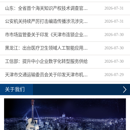
山东：全省首个海关知识产权技术调查官制度落地济南自贸片区
2026
-
07
-
31
公安机关持续严厉打击编造传播涉汛涉灾网络谣言
2026
-
07
-
31
市市场监管委关于印发《天津市连锁企业食品经营许可“先证后核”信用承诺审批实施办法》的通知
2026
-
07
-
30
黑龙江：出台医疗卫生领域人工智能应用工作实施方案
2026
-
07
-
30
工信部：提升中小企业数字化转型服务供给
2026
-
07
-
30
天津市交通运输委员会关于印发天津市机动车驾驶员培训机构及教练员综合信用评价管理办法的通知
2026
-
07
-
29
关于我们