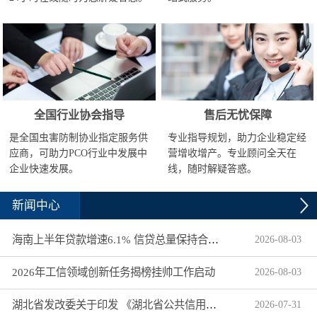
全国行业协会指导
售后无忧保障
是全国虫害防制协业指定服务供
专业指导规划，助力企业稳定经
应商，可助力PCO行业中发展中
营增收增产。专业顾问全天在
企业快速发展。
线，随时解疑答惑。
新闻中心
海南上半年贷款增速6.1% 信贷总量保持合理平稳增长
2026
-
08
-
03
2026年工信领域创新任务揭榜挂帅工作启动
2026
-
08
-
03
湖北省发改委关于印发 《湖北省公共信用信息目录（2026年版）》的通知
2026
-
07
-
31