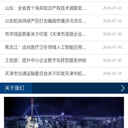
山东：全省首个海关知识产权技术调查官制度落地济南自贸片区
2026
-
07
-
31
公安机关持续严厉打击编造传播涉汛涉灾网络谣言
2026
-
07
-
31
市市场监管委关于印发《天津市连锁企业食品经营许可“先证后核”信用承诺审批实施办法》的通知
2026
-
07
-
30
黑龙江：出台医疗卫生领域人工智能应用工作实施方案
2026
-
07
-
30
工信部：提升中小企业数字化转型服务供给
2026
-
07
-
30
天津市交通运输委员会关于印发天津市机动车驾驶员培训机构及教练员综合信用评价管理办法的通知
2026
-
07
-
29
关于我们