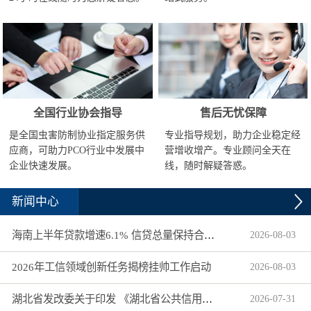
全国行业协会指导
售后无忧保障
是全国虫害防制协业指定服务供
专业指导规划，助力企业稳定经
应商，可助力PCO行业中发展中
营增收增产。专业顾问全天在
企业快速发展。
线，随时解疑答惑。
新闻中心
海南上半年贷款增速6.1% 信贷总量保持合理平稳增长
2026
-
08
-
03
2026年工信领域创新任务揭榜挂帅工作启动
2026
-
08
-
03
湖北省发改委关于印发 《湖北省公共信用信息目录（2026年版）》的通知
2026
-
07
-
31