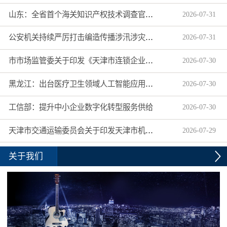
山东：全省首个海关知识产权技术调查官制度落地济南自贸片区
2026
-
07
-
31
公安机关持续严厉打击编造传播涉汛涉灾网络谣言
2026
-
07
-
31
市市场监管委关于印发《天津市连锁企业食品经营许可“先证后核”信用承诺审批实施办法》的通知
2026
-
07
-
30
黑龙江：出台医疗卫生领域人工智能应用工作实施方案
2026
-
07
-
30
工信部：提升中小企业数字化转型服务供给
2026
-
07
-
30
天津市交通运输委员会关于印发天津市机动车驾驶员培训机构及教练员综合信用评价管理办法的通知
2026
-
07
-
29
关于我们