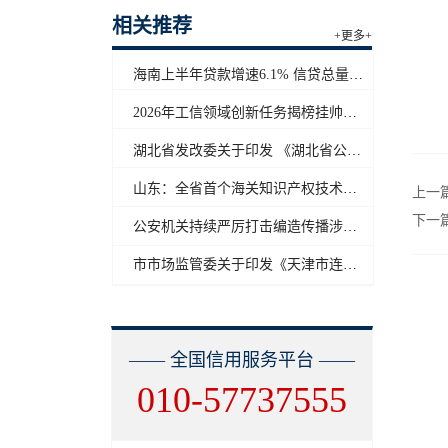
相关推荐
+更多+
海南上半年贷款增速6.1% 信贷总量保持合理平稳增长
2026年工信领域创新任务揭榜挂帅工作启动
湖北省发改委关于印发 《湖北省公共信用信息目录（2026年版）》的通知
山东：全省首个海关知识产权技术调查官制度落地济南自贸片区
上一
下一
公安机关持续严厉打击编造传播涉汛涉灾网络谣言
市市场监管委关于印发《天津市连锁企业食品经营许可“先证后核”信用承诺审批实施办法》的通知
—— 全国信用服务平台 ——
010-57737555