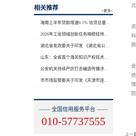
元
相关推荐
+更多+
海南上半年贷款增速6.1% 信贷总量保持合理平稳增长
资
2026年工信领域创新任务揭榜挂帅工作启动
科
质
湖北省发改委关于印发 《湖北省公共信用信息目录（2026年版）》的通知
山东：全省首个海关知识产权技术调查官制度落地济南自贸片区
会
公安机关持续严厉打击编造传播涉汛涉灾网络谣言
债
市市场监管委关于印发《天津市连锁企业食品经营许可“先证后核”信用承诺审批实施办法》的通知
情
防
—— 全国信用服务平台 ——
010-57737555
上一