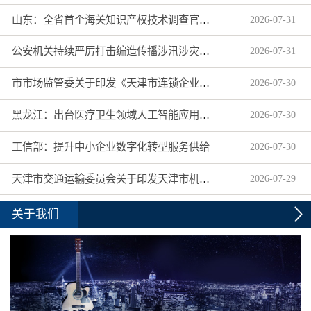
山东：全省首个海关知识产权技术调查官制度落地济南自贸片区
2026
-
07
-
31
公安机关持续严厉打击编造传播涉汛涉灾网络谣言
2026
-
07
-
31
市市场监管委关于印发《天津市连锁企业食品经营许可“先证后核”信用承诺审批实施办法》的通知
2026
-
07
-
30
黑龙江：出台医疗卫生领域人工智能应用工作实施方案
2026
-
07
-
30
工信部：提升中小企业数字化转型服务供给
2026
-
07
-
30
天津市交通运输委员会关于印发天津市机动车驾驶员培训机构及教练员综合信用评价管理办法的通知
2026
-
07
-
29
关于我们