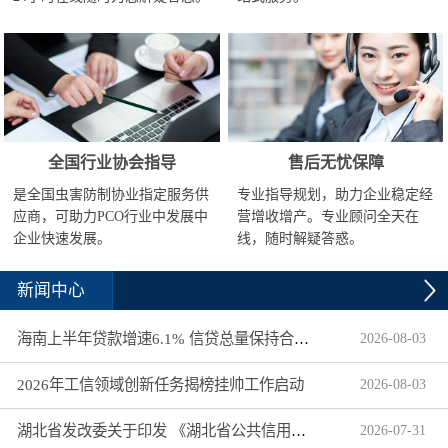
全国行业协会指导
售后无忧保障
是全国虫害防制协业指定服务供
专业指导规划，助力企业稳定经
应商，可助力PCO行业中发展中
营增收增产。专业顾问全天在
企业快速发展。
线，随时解疑答惑。
新闻中心
海南上半年贷款增速6.1% 信贷总量保持合理平稳增长
2026
-
08
-
03
2026年工信领域创新任务揭榜挂帅工作启动
2026
-
08
-
03
湖北省发改委关于印发 《湖北省公共信用信息目录（2026年版）》的通知
2026
-
07
-
31