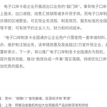
子口岸卡是企业开展进出口业务的“敲门砖”。拿到电子口岸卡
上报关、出口退税、结售汇核销等诸多外贸手续。而电子口岸制
办理的区域壁垒，可实现业务流程、制发规范、服务标准的全国
等不便，可有效节约企业人力、财力和时间成本。
“电子口岸制发卡全国通办让企业用户只需使用一套申请材料，
办、维护和注销业务，该举措将惠及我省超过5万家外贸企业，
董昕表示，下一步，将以推广电子口岸制发卡全国通办为契机，
提升服务效能，推动“高效办成一件事”落实落细，持续优化口
加优质的服务。
篇：
贵州：“税眼CT”查忧解难，民营经济有“黔景”
篇：
上海：将推动金融机构加大信用融资产品创新研发和供给