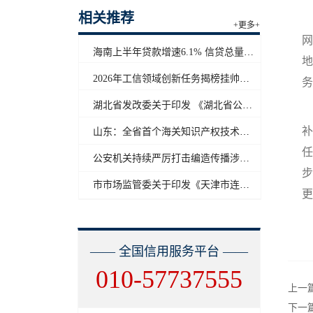
相关推荐
电
+更多+
网
海南上半年贷款增速6.1% 信贷总量保持合理平稳增长
地
2026年工信领域创新任务揭榜挂帅工作启动
务
湖北省发改委关于印发 《湖北省公共信用信息目录（2026年版）》的通知
补
山东：全省首个海关知识产权技术调查官制度落地济南自贸片区
任
公安机关持续严厉打击编造传播涉汛涉灾网络谣言
步
市市场监管委关于印发《天津市连锁企业食品经营许可“先证后核”信用承诺审批实施办法》的通知
更
—— 全国信用服务平台 ——
010-57737555
上一
下一