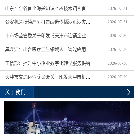
山东：全省首个海关知识产权技术调查官制度落地济南自贸片区
2026
-
07
-
31
公安机关持续严厉打击编造传播涉汛涉灾网络谣言
2026
-
07
-
31
市市场监管委关于印发《天津市连锁企业食品经营许可“先证后核”信用承诺审批实施办法》的通知
2026
-
07
-
30
黑龙江：出台医疗卫生领域人工智能应用工作实施方案
2026
-
07
-
30
工信部：提升中小企业数字化转型服务供给
2026
-
07
-
30
天津市交通运输委员会关于印发天津市机动车驾驶员培训机构及教练员综合信用评价管理办法的通知
2026
-
07
-
29
关于我们