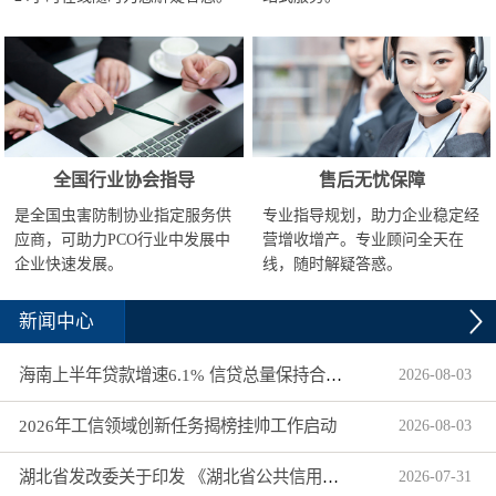
全国行业协会指导
售后无忧保障
是全国虫害防制协业指定服务供
专业指导规划，助力企业稳定经
应商，可助力PCO行业中发展中
营增收增产。专业顾问全天在
企业快速发展。
线，随时解疑答惑。
新闻中心
海南上半年贷款增速6.1% 信贷总量保持合理平稳增长
2026
-
08
-
03
2026年工信领域创新任务揭榜挂帅工作启动
2026
-
08
-
03
湖北省发改委关于印发 《湖北省公共信用信息目录（2026年版）》的通知
2026
-
07
-
31