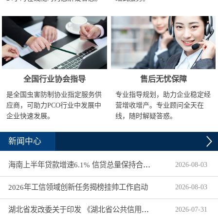
全国行业协会指导
售后无忧保障
是全国虫害防制协业指定服务供
专业指导规划，助力企业稳定经
应商，可助力PCO行业中发展中
营增收增产。专业顾问全天在
企业快速发展。
线，随时解疑答惑。
新闻中心
海南上半年贷款增速6.1% 信贷总量保持合理平稳增长
2026
-
08
-
03
2026年工信领域创新任务揭榜挂帅工作启动
2026
-
08
-
03
湖北省发改委关于印发 《湖北省公共信用信息目录（2026年版）》的通知
2026
-
07
-
31