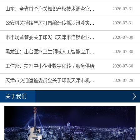
山东：全省首个海关知识产权技术调查官制度落地济南自贸片区
2026
-
07
-
31
公安机关持续严厉打击编造传播涉汛涉灾网络谣言
2026
-
07
-
31
市市场监管委关于印发《天津市连锁企业食品经营许可“先证后核”信用承诺审批实施办法》的通知
2026
-
07
-
30
黑龙江：出台医疗卫生领域人工智能应用工作实施方案
2026
-
07
-
30
工信部：提升中小企业数字化转型服务供给
2026
-
07
-
30
天津市交通运输委员会关于印发天津市机动车驾驶员培训机构及教练员综合信用评价管理办法的通知
2026
-
07
-
29
关于我们