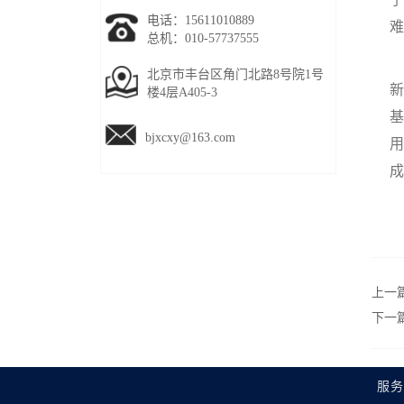
电话：15611010889
难
总机：010-57737555
当
北京市丰台区角门北路8号院1号
新
楼4层A405-3
基
bjxcxy@163.com
用
成
上一
下一
服务