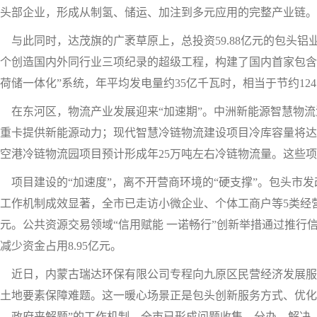
头部企业，形成从制氢、储运、加注到多元应用的完整产业链。
此同时，达茂旗的广袤草原上，总投资59.88亿元的包头铝业
个创造国内外同行业三项纪录的超级工程，构建了国内首家包含
荷储一体化”系统，年平均发电量约35亿千瓦时，相当于节约124
东河区，物流产业发展迎来“加速期”。中洲新能源智慧物流港
重卡提供新能源动力；现代智慧冷链物流建设项目冷库容量将达
空港冷链物流园项目预计形成年25万吨左右冷链物流量。这些
目建设的“加速度”，离不开营商环境的“硬支撑”。包头市发
工作机制成效显著，全市已走访小微企业、个体工商户等5类经营主体
元。公共资源交易领域“信用赋能 一诺畅行”创新举措通过推行信用
减少资金占用8.95亿元。
近日，内蒙古瑞达环保有限公司专程向九原区民营经济发展服
土地要素保障难题。这一暖心场景正是包头创新服务方式、优化
、政府来解题”的工作机制，全市已形成问题收集、分办、解决