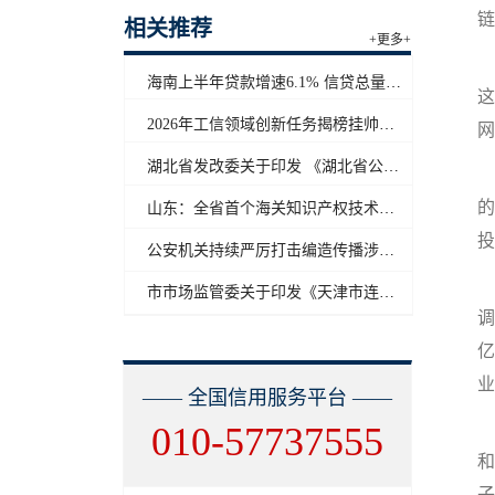
链
相关推荐
+更多+
与
海南上半年贷款增速6.1% 信贷总量保持合理平稳增长
这
2026年工信领域创新任务揭榜挂帅工作启动
网
湖北省发改委关于印发 《湖北省公共信用信息目录（2026年版）》的通知
在
的
山东：全省首个海关知识产权技术调查官制度落地济南自贸片区
投
公安机关持续严厉打击编造传播涉汛涉灾网络谣言
项
市市场监管委关于印发《天津市连锁企业食品经营许可“先证后核”信用承诺审批实施办法》的通知
调
亿
业
—— 全国信用服务平台 ——
010-57737555
和
子