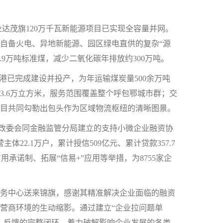
达茂旗120万千瓦新能源项目已实现全容量并网。
自备火电、异地新能源、园区绿电直供的复杂“源
.9万吨标准煤，减少二氧化碳年排放约300万吨。
已完成建设并投产，为年运输煤炭量500余万吨
3.6万立方米，服务范围覆盖整个呼包鄂城市群；交
项目共同勾勒出包头作为区域物流枢纽的清晰图景。
改委会同金融监管分局建立的支持小微企业融资协
22.1万户，累计授信509亿元、累计贷款357.7
承诺制、拓展“信易+”应用等举措，为8755家企
务中心送来锦旗，感谢其精准解决企业面临的融资
营商环境的生动缩影。通过建立“企业拉问题单
、反馈的完整闭环，着力破解影响企业发展的各类