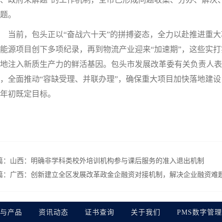
题。
前，包头正以“奋战六十天”的拼搏姿态，全力以赴推进重大项
能源项目创下多项纪录，再到物流产业迎来“加速期”，这些实
地注入新质生产力的鲜活基因。包头市发展改革委有关负责人表
，全面推动“容缺受理、并联办理”，确保重大项目加快落地建设
年初既定目标。
篇：
山西：明确非学科类校外培训机构参与课后服务的准入退出机制
篇：
广西：创新建立全区发展改革政金企融资对接机制，解决企业融资难
与产品
资讯动态
证书查询
关于我们
PMS数字管