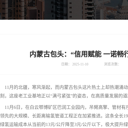
内蒙古包头：“信用赋能 一诺畅
日期：
2025-11-10
浏览次数：
11月的北疆，寒风渐起，而内蒙古包头这片热土上却热潮涌动
刻，这座老工业基地正以“满弓紧弦”的姿态，在高质量发展的
11月6日，在白云鄂博矿区巴润工业园内，吊臂高擎、管材有
领先的大规模、长距离输氢管道工程正在加紧推进。这条全长195公
绿氢运输成本从当前的13元/公斤降至3元/公斤以下，极大提升