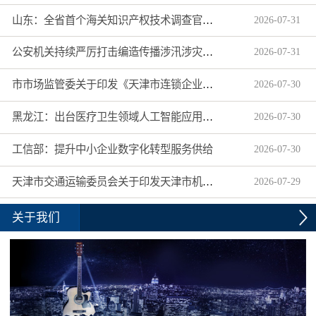
山东：全省首个海关知识产权技术调查官制度落地济南自贸片区
2026
-
07
-
31
公安机关持续严厉打击编造传播涉汛涉灾网络谣言
2026
-
07
-
31
市市场监管委关于印发《天津市连锁企业食品经营许可“先证后核”信用承诺审批实施办法》的通知
2026
-
07
-
30
黑龙江：出台医疗卫生领域人工智能应用工作实施方案
2026
-
07
-
30
工信部：提升中小企业数字化转型服务供给
2026
-
07
-
30
天津市交通运输委员会关于印发天津市机动车驾驶员培训机构及教练员综合信用评价管理办法的通知
2026
-
07
-
29
关于我们