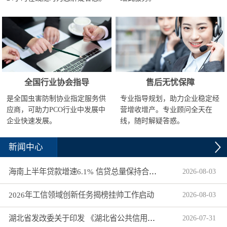
全国行业协会指导
售后无忧保障
是全国虫害防制协业指定服务供
专业指导规划，助力企业稳定经
应商，可助力PCO行业中发展中
营增收增产。专业顾问全天在
企业快速发展。
线，随时解疑答惑。
新闻中心
海南上半年贷款增速6.1% 信贷总量保持合理平稳增长
2026
-
08
-
03
2026年工信领域创新任务揭榜挂帅工作启动
2026
-
08
-
03
湖北省发改委关于印发 《湖北省公共信用信息目录（2026年版）》的通知
2026
-
07
-
31