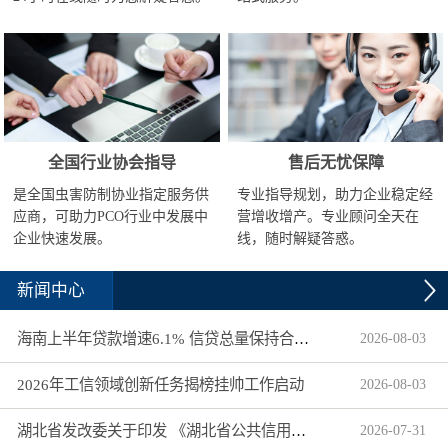
全国行业协会指导
售后无忧保障
是全国虫害防制协业指定服务供
专业指导规划，助力企业稳定经
应商，可助力PCO行业中发展中
营增收增产。专业顾问全天在
企业快速发展。
线，随时解疑答惑。
新闻中心
海南上半年贷款增速6.1% 信贷总量保持合理平稳增长
2026
-
08
-
03
2026年工信领域创新任务揭榜挂帅工作启动
2026
-
08
-
03
湖北省发改委关于印发 《湖北省公共信用信息目录（2026年版）》的通知
2026
-
07
-
31