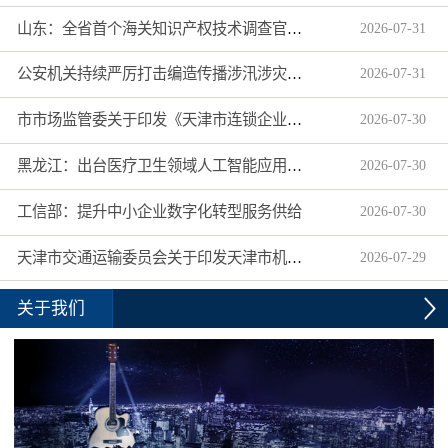
山东：全省首个海关知识产权技术调查官制度落地济南自贸片区
2026
-
07
-
31
公安机关持续严厉打击编造传播涉汛涉灾网络谣言
2026
-
07
-
31
市市场监管委关于印发《天津市连锁企业食品经营许可“先证后核”信用承诺审批实施办法》的通知
2026
-
07
-
30
黑龙江：出台医疗卫生领域人工智能应用工作实施方案
2026
-
07
-
30
工信部：提升中小企业数字化转型服务供给
2026
-
07
-
30
天津市交通运输委员会关于印发天津市机动车驾驶员培训机构及教练员综合信用评价管理办法的通知
2026
-
07
-
29
关于我们