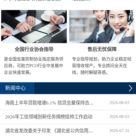
全国行业协会指导
售后无忧保障
是全国虫害防制协业指定服务供
专业指导规划，助力企业稳定经
应商，可助力PCO行业中发展中
营增收增产。专业顾问全天在
企业快速发展。
线，随时解疑答惑。
新闻中心
海南上半年贷款增速6.1% 信贷总量保持合理平稳增长
2026
-
08
-
03
2026年工信领域创新任务揭榜挂帅工作启动
2026
-
08
-
03
湖北省发改委关于印发 《湖北省公共信用信息目录（2026年版）》的通知
2026
-
07
-
31