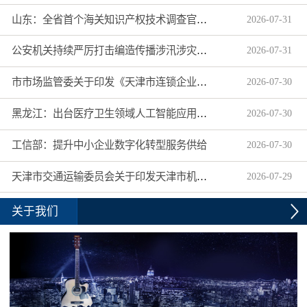
山东：全省首个海关知识产权技术调查官制度落地济南自贸片区
2026
-
07
-
31
公安机关持续严厉打击编造传播涉汛涉灾网络谣言
2026
-
07
-
31
市市场监管委关于印发《天津市连锁企业食品经营许可“先证后核”信用承诺审批实施办法》的通知
2026
-
07
-
30
黑龙江：出台医疗卫生领域人工智能应用工作实施方案
2026
-
07
-
30
工信部：提升中小企业数字化转型服务供给
2026
-
07
-
30
天津市交通运输委员会关于印发天津市机动车驾驶员培训机构及教练员综合信用评价管理办法的通知
2026
-
07
-
29
关于我们