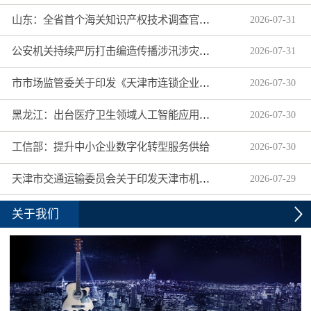
山东：全省首个海关知识产权技术调查官制度落地济南自贸片区
2026
-
07
-
31
公安机关持续严厉打击编造传播涉汛涉灾网络谣言
2026
-
07
-
31
市市场监管委关于印发《天津市连锁企业食品经营许可“先证后核”信用承诺审批实施办法》的通知
2026
-
07
-
30
黑龙江：出台医疗卫生领域人工智能应用工作实施方案
2026
-
07
-
30
工信部：提升中小企业数字化转型服务供给
2026
-
07
-
30
天津市交通运输委员会关于印发天津市机动车驾驶员培训机构及教练员综合信用评价管理办法的通知
2026
-
07
-
29
关于我们