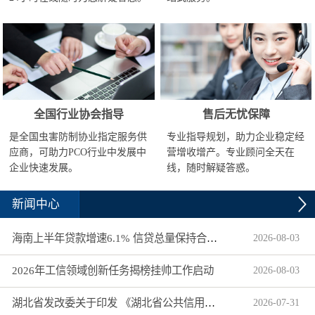
全国行业协会指导
售后无忧保障
是全国虫害防制协业指定服务供
专业指导规划，助力企业稳定经
应商，可助力PCO行业中发展中
营增收增产。专业顾问全天在
企业快速发展。
线，随时解疑答惑。
新闻中心
海南上半年贷款增速6.1% 信贷总量保持合理平稳增长
2026
-
08
-
03
2026年工信领域创新任务揭榜挂帅工作启动
2026
-
08
-
03
湖北省发改委关于印发 《湖北省公共信用信息目录（2026年版）》的通知
2026
-
07
-
31