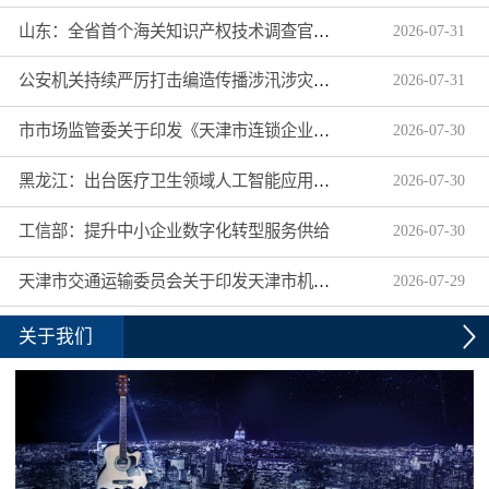
山东：全省首个海关知识产权技术调查官制度落地济南自贸片区
2026
-
07
-
31
公安机关持续严厉打击编造传播涉汛涉灾网络谣言
2026
-
07
-
31
市市场监管委关于印发《天津市连锁企业食品经营许可“先证后核”信用承诺审批实施办法》的通知
2026
-
07
-
30
黑龙江：出台医疗卫生领域人工智能应用工作实施方案
2026
-
07
-
30
工信部：提升中小企业数字化转型服务供给
2026
-
07
-
30
天津市交通运输委员会关于印发天津市机动车驾驶员培训机构及教练员综合信用评价管理办法的通知
2026
-
07
-
29
关于我们