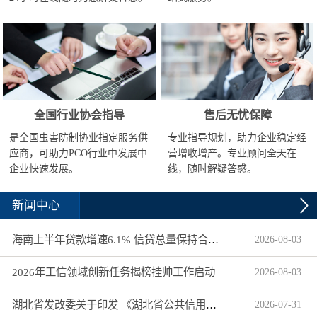
全国行业协会指导
售后无忧保障
是全国虫害防制协业指定服务供
专业指导规划，助力企业稳定经
应商，可助力PCO行业中发展中
营增收增产。专业顾问全天在
企业快速发展。
线，随时解疑答惑。
新闻中心
海南上半年贷款增速6.1% 信贷总量保持合理平稳增长
2026
-
08
-
03
2026年工信领域创新任务揭榜挂帅工作启动
2026
-
08
-
03
湖北省发改委关于印发 《湖北省公共信用信息目录（2026年版）》的通知
2026
-
07
-
31