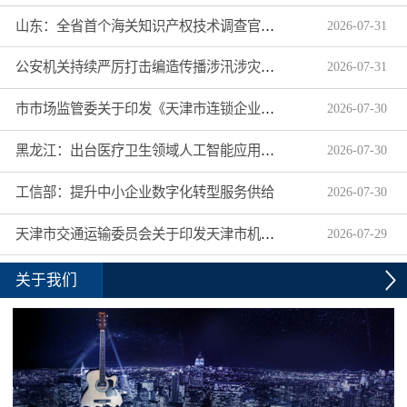
山东：全省首个海关知识产权技术调查官制度落地济南自贸片区
2026
-
07
-
31
公安机关持续严厉打击编造传播涉汛涉灾网络谣言
2026
-
07
-
31
市市场监管委关于印发《天津市连锁企业食品经营许可“先证后核”信用承诺审批实施办法》的通知
2026
-
07
-
30
黑龙江：出台医疗卫生领域人工智能应用工作实施方案
2026
-
07
-
30
工信部：提升中小企业数字化转型服务供给
2026
-
07
-
30
天津市交通运输委员会关于印发天津市机动车驾驶员培训机构及教练员综合信用评价管理办法的通知
2026
-
07
-
29
关于我们