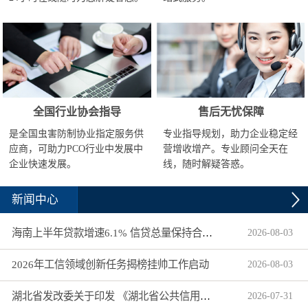
全国行业协会指导
售后无忧保障
是全国虫害防制协业指定服务供
专业指导规划，助力企业稳定经
应商，可助力PCO行业中发展中
营增收增产。专业顾问全天在
企业快速发展。
线，随时解疑答惑。
新闻中心
海南上半年贷款增速6.1% 信贷总量保持合理平稳增长
2026
-
08
-
03
2026年工信领域创新任务揭榜挂帅工作启动
2026
-
08
-
03
湖北省发改委关于印发 《湖北省公共信用信息目录（2026年版）》的通知
2026
-
07
-
31