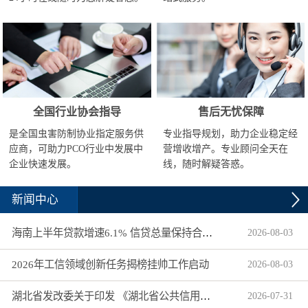
全国行业协会指导
售后无忧保障
是全国虫害防制协业指定服务供
专业指导规划，助力企业稳定经
应商，可助力PCO行业中发展中
营增收增产。专业顾问全天在
企业快速发展。
线，随时解疑答惑。
新闻中心
海南上半年贷款增速6.1% 信贷总量保持合理平稳增长
2026
-
08
-
03
2026年工信领域创新任务揭榜挂帅工作启动
2026
-
08
-
03
湖北省发改委关于印发 《湖北省公共信用信息目录（2026年版）》的通知
2026
-
07
-
31