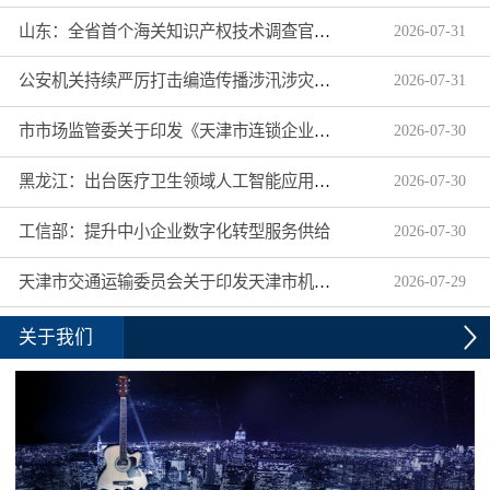
山东：全省首个海关知识产权技术调查官制度落地济南自贸片区
2026
-
07
-
31
公安机关持续严厉打击编造传播涉汛涉灾网络谣言
2026
-
07
-
31
市市场监管委关于印发《天津市连锁企业食品经营许可“先证后核”信用承诺审批实施办法》的通知
2026
-
07
-
30
黑龙江：出台医疗卫生领域人工智能应用工作实施方案
2026
-
07
-
30
工信部：提升中小企业数字化转型服务供给
2026
-
07
-
30
天津市交通运输委员会关于印发天津市机动车驾驶员培训机构及教练员综合信用评价管理办法的通知
2026
-
07
-
29
关于我们