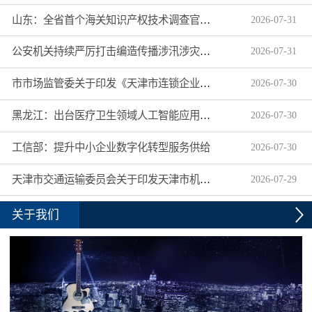
山东：全省首个海关知识产权技术调查官制度落地济南自贸片区
2026
-
07
-
31
公安机关持续严厉打击编造传播涉汛涉灾网络谣言
2026
-
07
-
31
市市场监管委关于印发《天津市连锁企业食品经营许可“先证后核”信用承诺审批实施办法》的通知
2026
-
07
-
30
黑龙江：出台医疗卫生领域人工智能应用工作实施方案
2026
-
07
-
30
工信部：提升中小企业数字化转型服务供给
2026
-
07
-
30
天津市交通运输委员会关于印发天津市机动车驾驶员培训机构及教练员综合信用评价管理办法的通知
2026
-
07
-
29
关于我们