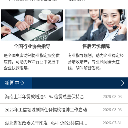
全国行业协会指导
售后无忧保障
是全国虫害防制协业指定服务供
专业指导规划，助力企业稳定经
应商，可助力PCO行业中发展中
营增收增产。专业顾问全天在
企业快速发展。
线，随时解疑答惑。
新闻中心
海南上半年贷款增速6.1% 信贷总量保持合理平稳增长
2026
-
08
-
03
2026年工信领域创新任务揭榜挂帅工作启动
2026
-
08
-
03
湖北省发改委关于印发 《湖北省公共信用信息目录（2026年版）》的通知
2026
-
07
-
31