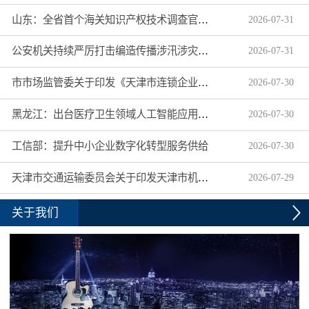
山东：全省首个海关知识产权技术调查官制度落地济南自贸片区
2026
-
07
-
31
公安机关持续严厉打击编造传播涉汛涉灾网络谣言
2026
-
07
-
31
市市场监管委关于印发《天津市连锁企业食品经营许可“先证后核”信用承诺审批实施办法》的通知
2026
-
07
-
30
黑龙江：出台医疗卫生领域人工智能应用工作实施方案
2026
-
07
-
30
工信部：提升中小企业数字化转型服务供给
2026
-
07
-
30
天津市交通运输委员会关于印发天津市机动车驾驶员培训机构及教练员综合信用评价管理办法的通知
2026
-
07
-
29
关于我们