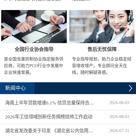
全国行业协会指导
售后无忧保障
是全国虫害防制协业指定服务供
专业指导规划，助力企业稳定经
应商，可助力PCO行业中发展中
营增收增产。专业顾问全天在
企业快速发展。
线，随时解疑答惑。
新闻中心
海南上半年贷款增速6.1% 信贷总量保持合理平稳增长
2026
-
08
-
03
2026年工信领域创新任务揭榜挂帅工作启动
2026
-
08
-
03
湖北省发改委关于印发 《湖北省公共信用信息目录（2026年版）》的通知
2026
-
07
-
31