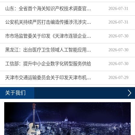
山东：全省首个海关知识产权技术调查官制度落地济南自贸片区
2026
-
07
-
31
公安机关持续严厉打击编造传播涉汛涉灾网络谣言
2026
-
07
-
31
市市场监管委关于印发《天津市连锁企业食品经营许可“先证后核”信用承诺审批实施办法》的通知
2026
-
07
-
30
黑龙江：出台医疗卫生领域人工智能应用工作实施方案
2026
-
07
-
30
工信部：提升中小企业数字化转型服务供给
2026
-
07
-
30
天津市交通运输委员会关于印发天津市机动车驾驶员培训机构及教练员综合信用评价管理办法的通知
2026
-
07
-
29
关于我们