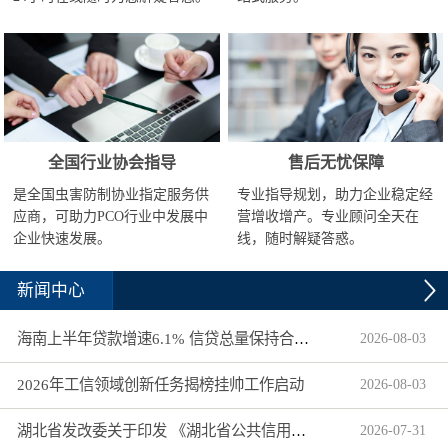
全国行业协会指导
售后无忧保障
是全国虫害防制协业指定服务供
专业指导规划，助力企业稳定经
应商，可助力PCO行业中发展中
营增收增产。专业顾问全天在
企业快速发展。
线，随时解疑答惑。
新闻中心
海南上半年贷款增速6.1% 信贷总量保持合理平稳增长
2026
-
08
-
03
2026年工信领域创新任务揭榜挂帅工作启动
2026
-
08
-
03
湖北省发改委关于印发 《湖北省公共信用信息目录（2026年版）》的通知
2026
-
07
-
31