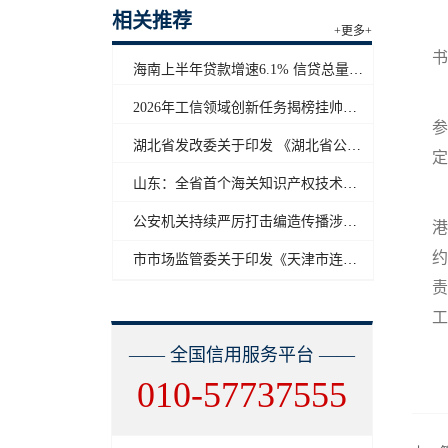
相关推荐
+更多+
书
海南上半年贷款增速6.1% 信贷总量保持合理平稳增长
2026年工信领域创新任务揭榜挂帅工作启动
参
湖北省发改委关于印发 《湖北省公共信用信息目录（2026年版）》的通知
定
山东：全省首个海关知识产权技术调查官制度落地济南自贸片区
公安机关持续严厉打击编造传播涉汛涉灾网络谣言
港
约
市市场监管委关于印发《天津市连锁企业食品经营许可“先证后核”信用承诺审批实施办法》的通知
责
工
—— 全国信用服务平台 ——
010-57737555