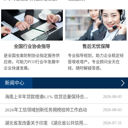
全国行业协会指导
售后无忧保障
是全国虫害防制协业指定服务供
专业指导规划，助力企业稳定经
应商，可助力PCO行业中发展中
营增收增产。专业顾问全天在
企业快速发展。
线，随时解疑答惑。
新闻中心
海南上半年贷款增速6.1% 信贷总量保持合理平稳增长
2026
-
08
-
03
2026年工信领域创新任务揭榜挂帅工作启动
2026
-
08
-
03
湖北省发改委关于印发 《湖北省公共信用信息目录（2026年版）》的通知
2026
-
07
-
31