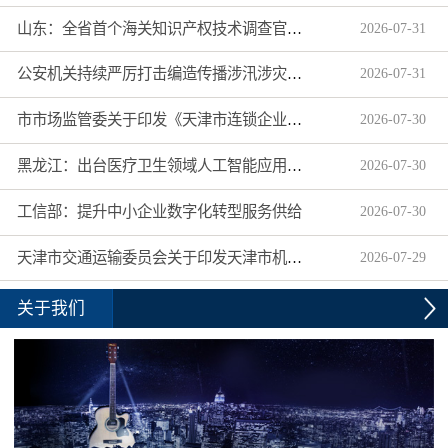
山东：全省首个海关知识产权技术调查官制度落地济南自贸片区
2026
-
07
-
31
公安机关持续严厉打击编造传播涉汛涉灾网络谣言
2026
-
07
-
31
市市场监管委关于印发《天津市连锁企业食品经营许可“先证后核”信用承诺审批实施办法》的通知
2026
-
07
-
30
黑龙江：出台医疗卫生领域人工智能应用工作实施方案
2026
-
07
-
30
工信部：提升中小企业数字化转型服务供给
2026
-
07
-
30
天津市交通运输委员会关于印发天津市机动车驾驶员培训机构及教练员综合信用评价管理办法的通知
2026
-
07
-
29
关于我们